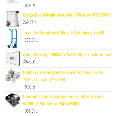
10,02
zł
Bartscher Warnik do wody - 5 litrów (BT200061)
269,37
zł
Intra.Se Swedmach Wózek Schodowy Lsp20
1275,51
zł
Adeo Prestige 300X187,5 (16:10) Ekran Ramowy
3945,00
zł
Etykiety termotransferowe foliowe 80x50 -
2780szt. białe (E80x50)
18,00
zł
Diamond Lamps Lampa Do Projektora Benq
W700+ Z Modułem (5JJ5405001)
1001,81
zł