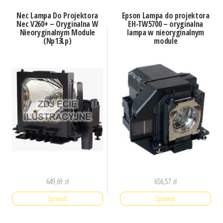
Nec Lampa Do Projektora
Epson Lampa do projektora
Nec V260+ – Oryginalna W
EH-TW5700 – oryginalna
Nieoryginalnym Module
lampa w nieoryginalnym
(Np13Lp)
module
649,69
zł
656,57
zł
Sprawdź
Sprawdź