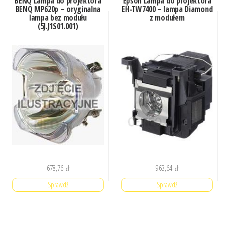
BENQ Lampa do projektora
Epson Lampa do projektora
BENQ MP620p – oryginalna
EH-TW7400 – lampa Diamond
lampa bez modułu
z modułem
(5J.J1S01.001)
678,76
zł
963,64
zł
Sprawdź
Sprawdź