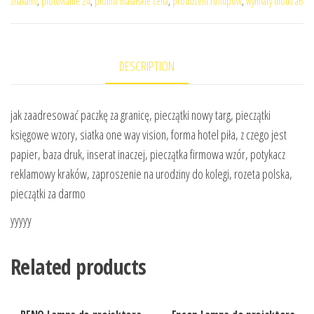
znakami
,
plotowanie 24
,
płótno malarskie cena
,
producent rollupów
,
wymiary ulotki a6
DESCRIPTION
jak zaadresować paczkę za granicę, pieczątki nowy targ, pieczątki
księgowe wzory, siatka one way vision, forma hotel piła, z czego jest
papier, baza druk, inserat inaczej, pieczątka firmowa wzór, potykacz
reklamowy kraków, zaproszenie na urodziny do kolegi, rozeta polska,
pieczątki za darmo
yyyyy
Related products