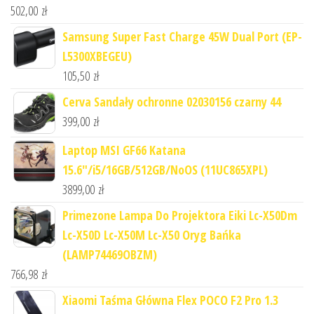
502,00
zł
Samsung Super Fast Charge 45W Dual Port (EP-
L5300XBEGEU)
105,50
zł
Cerva Sandały ochronne 02030156 czarny 44
399,00
zł
Laptop MSI GF66 Katana
15.6"/i5/16GB/512GB/NoOS (11UC865XPL)
3899,00
zł
Primezone Lampa Do Projektora Eiki Lc-X50Dm
Lc-X50D Lc-X50M Lc-X50 Oryg Bańka
(LAMP74469OBZM)
766,98
zł
Xiaomi Taśma Główna Flex POCO F2 Pro 1.3