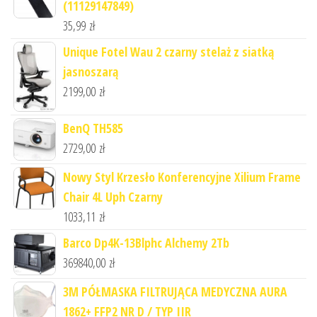
(11129147849)
35,99
zł
Unique Fotel Wau 2 czarny stelaż z siatką
jasnoszarą
2199,00
zł
BenQ TH585
2729,00
zł
Nowy Styl Krzesło Konferencyjne Xilium Frame
Chair 4L Uph Czarny
1033,11
zł
Barco Dp4K-13Blphc Alchemy 2Tb
369840,00
zł
3M PÓŁMASKA FILTRUJĄCA MEDYCZNA AURA
1862+ FFP2 NR D / TYP IIR