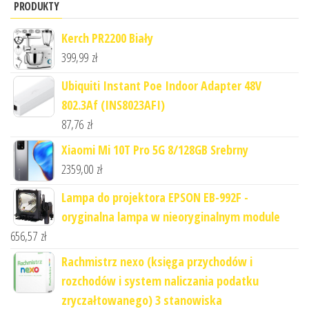
PRODUKTY
Kerch PR2200 Biały
399,99
zł
Ubiquiti Instant Poe Indoor Adapter 48V
802.3Af (INS8023AFI)
87,76
zł
Xiaomi Mi 10T Pro 5G 8/128GB Srebrny
2359,00
zł
Lampa do projektora EPSON EB-992F -
oryginalna lampa w nieoryginalnym module
656,57
zł
Rachmistrz nexo (księga przychodów i
rozchodów i system naliczania podatku
zryczałtowanego) 3 stanowiska