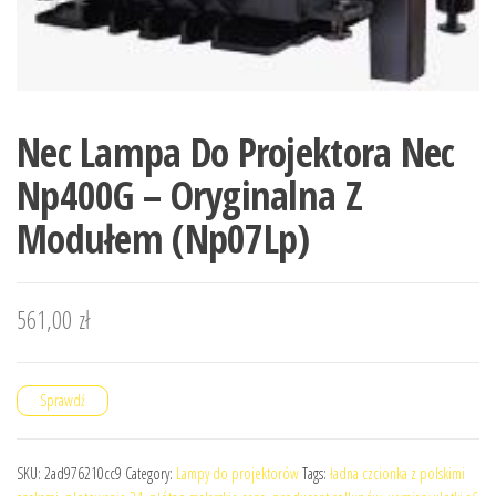
Nec Lampa Do Projektora Nec
Np400G – Oryginalna Z
Modułem (Np07Lp)
561,00
zł
Sprawdź
SKU:
2ad976210cc9
Category:
Lampy do projektorów
Tags:
ładna czcionka z polskimi