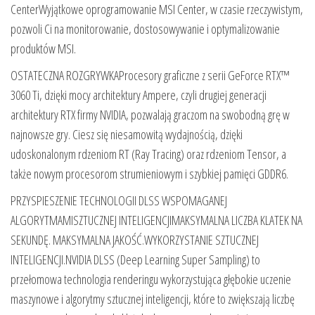
CenterWyjątkowe oprogramowanie MSI Center, w czasie rzeczywistym,
pozwoli Ci na monitorowanie, dostosowywanie i optymalizowanie
produktów MSI.
OSTATECZNA ROZGRYWKAProcesory graficzne z serii GeForce RTX™
3060 Ti, dzięki mocy architektury Ampere, czyli drugiej generacji
architektury RTX firmy NVIDIA, pozwalają graczom na swobodną grę w
najnowsze gry. Ciesz się niesamowitą wydajnością, dzięki
udoskonalonym rdzeniom RT (Ray Tracing) oraz rdzeniom Tensor, a
także nowym procesorom strumieniowym i szybkiej pamięci GDDR6.
PRZYSPIESZENIE TECHNOLOGII DLSS WSPOMAGANEJ
ALGORYTMAMISZTUCZNEJ INTELIGENCJIMAKSYMALNA LICZBA KLATEK NA
SEKUNDĘ. MAKSYMALNA JAKOŚĆ.WYKORZYSTANIE SZTUCZNEJ
INTELIGENCJI.NVIDIA DLSS (Deep Learning Super Sampling) to
przełomowa technologia renderingu wykorzystująca głębokie uczenie
maszynowe i algorytmy sztucznej inteligencji, które to zwiększają liczbę