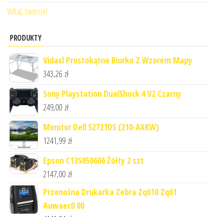
Witaj, świecie!
PRODUKTY
Vidaxl Prostokątne Biurko Z Wzorem Mapy
343,26
zł
Sony Playstation DualShock 4 V2 Czarny
249,00
zł
Monitor Dell S2721DS (210-AXKW)
1241,99
zł
Epson C13S050606 Żółty 2 szt
2147,00
zł
Przenośna Drukarka Zebra Zq610 Zq61
Auwaec0 00