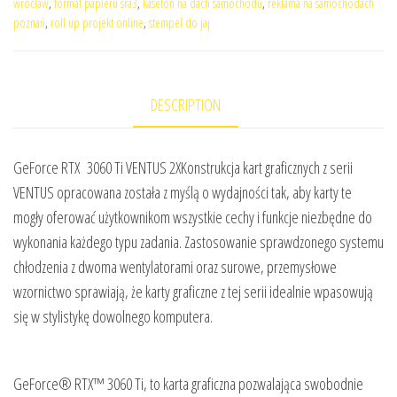
wrocław
,
format papieru sra3
,
kaseton na dach samochodu
,
reklama na samochodach
poznań
,
roll up projekt online
,
stempel do jaj
DESCRIPTION
GeForce RTX 3060 Ti VENTUS 2XKonstrukcja kart graficznych z serii
VENTUS opracowana została z myślą o wydajności tak, aby karty te
mogły oferować użytkownikom wszystkie cechy i funkcje niezbędne do
wykonania każdego typu zadania. Zastosowanie sprawdzonego systemu
chłodzenia z dwoma wentylatorami oraz surowe, przemysłowe
wzornictwo sprawiają, że karty graficzne z tej serii idealnie wpasowują
się w stylistykę dowolnego komputera.
GeForce® RTX™ 3060 Ti, to karta graficzna pozwalająca swobodnie