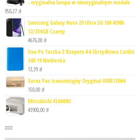
- oryginalna lampa w nieoryginalnym module
950,27
zł
Samsung Galaxy Note 20 Ultra 5G SM-N986
12/256GB Czarny
4676,00
zł
Vau-Pe Teczka Z Rzepem A4 Skrzydłowa Caribic
340 19 Niebieska
13,39
zł
Xerox Pas transmisyjny Oryginał 008R13064
150,00
zł
Mitsubishi XL6600U
43900,00
zł
zzzzz