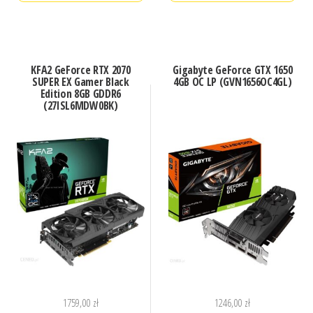
KFA2 GeForce RTX 2070
Gigabyte GeForce GTX 1650
SUPER EX Gamer Black
4GB OC LP (GVN1656OC4GL)
Edition 8GB GDDR6
(27ISL6MDW0BK)
1759,00
zł
1246,00
zł