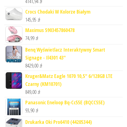
4141,94
zł
Crocs Chodaki W Kolorze Białym
145,95
zł
Maximus 5903457860478
74,99
zł
Benq Wyświetlacz Interaktywny Smart
Signage - Il4301 43"
8429,00
zł
Kruger&Matz Eagle 1070 10,5" 6/128GB LTE
Czarny (KM10701)
849,00
zł
Panasonic Eneloop Bq-Cc55E (BQCC55E)
93,90
zł
Drukarka Oki Pro6410 (44205344)