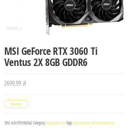
MSI GeForce RTX 3060 Ti
Ventus 2X 8GB GDDR6
2699,99
zł
Sprawdź
SKU:
b2e19534d3a2
Category:
Karty graficzne
Tags:
drukowanie wielkoformatowe