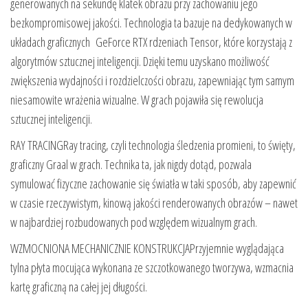
generowanych na sekundę klatek obrazu przy zachowaniu jego
bezkompromisowej jakości. Technologia ta bazuje na dedykowanych w
układach graficznych GeForce RTX rdzeniach Tensor, które korzystają z
algorytmów sztucznej inteligencji. Dzięki temu uzyskano możliwość
zwiększenia wydajności i rozdzielczości obrazu, zapewniając tym samym
niesamowite wrażenia wizualne. W grach pojawiła się rewolucja
sztucznej inteligencji.
RAY TRACINGRay tracing, czyli technologia śledzenia promieni, to święty,
graficzny Graal w grach. Technika ta, jak nigdy dotąd, pozwala
symulować fizyczne zachowanie się światła w taki sposób, aby zapewnić
w czasie rzeczywistym, kinową jakości renderowanych obrazów – nawet
w najbardziej rozbudowanych pod względem wizualnym grach.
WZMOCNIONA MECHANICZNIE KONSTRUKCJAPrzyjemnie wyglądająca
tylna płyta mocująca wykonana ze szczotkowanego tworzywa, wzmacnia
kartę graficzną na całej jej długości.