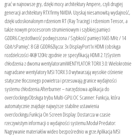
grać w najnowsze gry, dzięki mocy architektury Ampere, czyli drugiej
generacji architektury RTX firmy NVIDIA. Uzyskaj niesamowitą wydajność,
dzięki udoskonalonym rdzeniom RT (Ray Tracing) i rdzeniom Tensor, a
także nowym procesorom strumieniowym i szybkiej pamięci
GDDR6.Częstotliwość podwyższona / Szybkość pamięci1665 MHz / 14
Gbit/sPamięć: 8 GB GDDR6Złącza: 3x DisplayPort1x HDMI (obsługa
rozdzielczości 4K@120Hz zgodnie ze specyfikacją HDMI 2.1)System
chłodzenia z dwoma wentylatoramiWENTYLATOR TORX 3.0: Wielokrotnie
nagradzane wentylatory MSI TORX 3.0 wytwarzają wysokie ciśnienie
statyczne tłoczonego powietrza i przesuwają granice wydajności
systemu chłodzenia.Afterburner – narzędziowa aplikacja do
overclockinguObsługa trybu Multi-GPU.OC Scanner: Funkcja, która
automatycznie znajduje najwyższe stabilne ustawienia
overclockingu.Funkcja On Screen Display: Dostarcza w czasie
rzeczywistym informacji o wydajności systemu.Moduł Predator:
Nagrywanie materiałów wideo bezpośrednio w grze.Aplikacja MSI