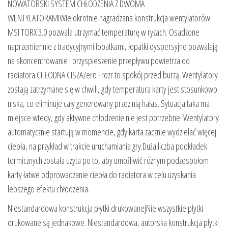
NOWATORSKI SYSTEM CHŁODZENIA Z DWOMA
WENTYLATORAMIWielokrotnie nagradzana konstrukcja wentylatorów
MSI TORX 3.0 pozwala utrzymać temperaturę w ryzach. Osadzone
naprzemiennie z tradycyjnymi łopatkami, łopatki dyspersyjne pozwalają
na skoncentrowanie i przyspieszenie przepływu powietrza do
radiatora.CHŁODNA CISZAZero Frozr to spokój przed burzą. Wentylatory
zostają zatrzymane się w chwili, gdy temperatura karty jest stosunkowo
niska, co eliminuje cały generowany przez nią hałas. Sytuacja taka ma
miejsce wtedy, gdy aktywne chłodzenie nie jest potrzebne. Wentylatory
automatycznie startują w momencie, gdy karta zacznie wydzielać więcej
ciepła, na przykład w trakcie uruchamiania gry.Duża liczba podkładek
termicznych została użyta po to, aby umożliwić różnym podzespołom
karty łatwe odprowadzanie ciepła do radiatora w celu uzyskania
lepszego efektu chłodzenia.
Niestandardowa konstrukcja płytki drukowanejNie wszystkie płytki
drukowane są jednakowe. Niestandardowa, autorska konstrukcja płytki