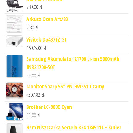
789,00
zł
Arkusz Ocen Art/83
2,80
zł
Vivitek Du4371Z-St
16075,00
zł
Samsung Akumulator 21700 Li-ion 5000mAh
INR21700-50E
35,00
zł
Monitor Sharp 55'' PN-HW551 Czarny
4507,82
zł
Brother LC-900C Cyan
11,00
zł
Hsm Niszczarka Securio B34 1845111 + Kurier