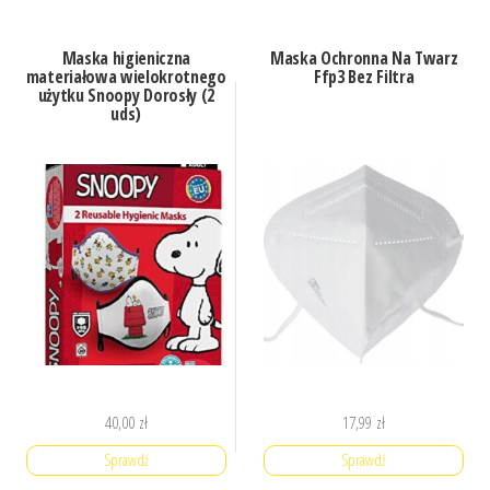
Maska higieniczna
Maska Ochronna Na Twarz
materiałowa wielokrotnego
Ffp3 Bez Filtra
użytku Snoopy Dorosły (2
uds)
40,00
zł
17,99
zł
Sprawdź
Sprawdź