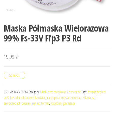
Maska Półmaska Wielorazowa
99% Fs-33V Ffp3 P3 Rd
19,99
zł
Sprawdź
SKU:
4b44a9a388aa
Category:
Maski przeciwpyłowe i ochronne
Tags:
format papieru
sra3
,
koszulki reklamowe katowice
,
najpopularniejsza czcionka
,
reklama na
samochodach poznań
,
roll up format
,
wizytówki gramatura