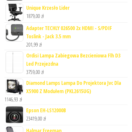
Unique Krzesło Lider
1879,00
zł
Adapter TECHLY 026500 2x HDMI - S/PDIF
Toslink - Jack 3.5 mm
201,99
zł
Ordisi Lampa Zabiegowa Bezcieniowa Flh D3
Led Przejezdna
3759,00
zł
Diamond Lamps Lampa Do Projektora Jvc Dla
X5900 Z Modułem (PKL2615UG)
1146,93
zł
Epson EH-LS12000B
23419,00
zł
Halmar Freeman