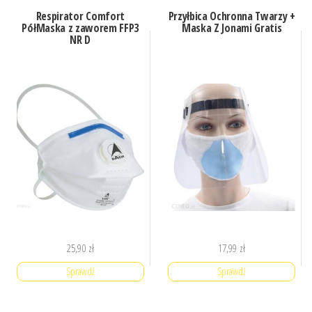
Respirator Comfort
Przyłbica Ochronna Twarzy +
PółMaska z zaworem FFP3
Maska Z Jonami Gratis
NR D
25,90
zł
17,99
zł
Sprawdź
Sprawdź