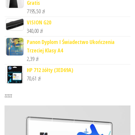
Gratis
7195,50
zł
VISION G20
340,00
zł
Panon Dyplom I Świadectwo Ukończenia
Trzeciej Klasy A4
2,39
zł
HP 712 żółty (3ED69A)
70,61
zł
zzzzz