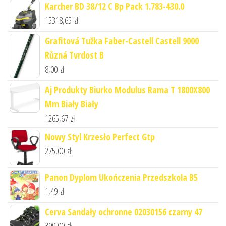
Karcher BD 38/12 C Bp Pack 1.783-430.0
15318,65
zł
Grafitová Tužka Faber-Castell Castell 9000
Různá Tvrdost B
8,00
zł
Aj Produkty Biurko Modulus Rama T 1800X800
Mm Biały Biały
1265,67
zł
Nowy Styl Krzesło Perfect Gtp
275,00
zł
Panon Dyplom Ukończenia Przedszkola B5
1,49
zł
Cerva Sandały ochronne 02030156 czarny 47