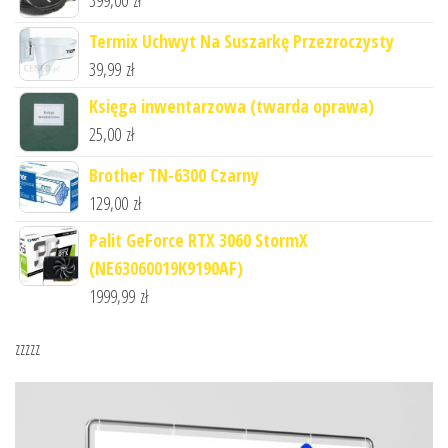
399,00
zł
Termix Uchwyt Na Suszarkę Przezroczysty
39,99
zł
Księga inwentarzowa (twarda oprawa)
25,00
zł
Brother TN-6300 Czarny
129,00
zł
Palit GeForce RTX 3060 StormX
(NE63060019K9190AF)
1999,99
zł
zzzzz