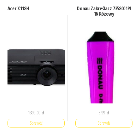
Acer X118H
Donau Zakreślacz 7358001Pl
16 Różowy
1399,00
zł
3,99
zł
Sprawdź
Sprawdź