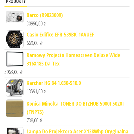
PRODUKTY
Barco (R9023009)
30990,00
zł
Casio Edifice EFR-539BK-1AVUEF
669,00
zł
Ramowy Projecta Homescreen Deluxe Wide
316X185 Da-Tex
5963,00
zł
Karcher HG 64 1.030-510.0
13591,60
zł
Konica Minolta TONER DO BIZHUB 5000I 5020I
(TNP75)
738,00
zł
Lampa Do Projektora Acer X138Whp Oryginalna