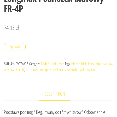
FR-4P
74,13
zł
Sprawdź
SKU:
4af10907cd95
Category:
Podnóżki biurowe
Tags:
bielsko biała logo
,
druk plakatów
warszawa cennik
,
producent rollupów
,
reklama na samochodach poznań
DESCRIPTION
Podstawa pod nogi* Regulowany do różnych kątów* Odpowiednie