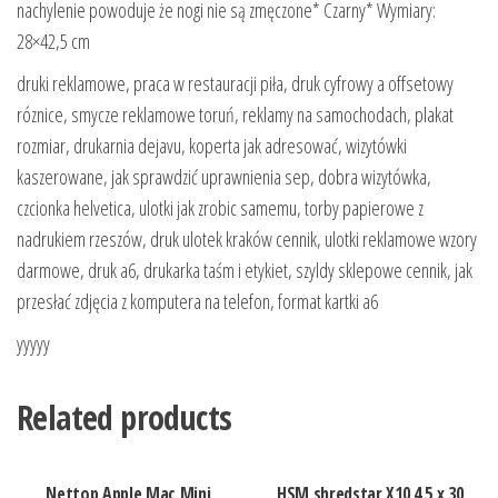
nachylenie powoduje że nogi nie są zmęczone* Czarny* Wymiary:
28×42,5 cm
druki reklamowe, praca w restauracji piła, druk cyfrowy a offsetowy
róznice, smycze reklamowe toruń, reklamy na samochodach, plakat
rozmiar, drukarnia dejavu, koperta jak adresować, wizytówki
kaszerowane, jak sprawdzić uprawnienia sep, dobra wizytówka,
czcionka helvetica, ulotki jak zrobic samemu, torby papierowe z
nadrukiem rzeszów, druk ulotek kraków cennik, ulotki reklamowe wzory
darmowe, druk a6, drukarka taśm i etykiet, szyldy sklepowe cennik, jak
przesłać zdjęcia z komputera na telefon, format kartki a6
yyyyy
Related products
Nettop Apple Mac Mini
HSM shredstar X10 4,5 x 30