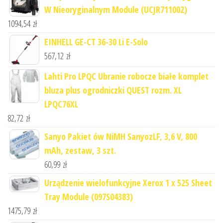
W Nieoryginalnym Module (UCJR711002)
1094,54
zł
EINHELL GE-CT 36-30 Li E-Solo
567,12
zł
Lahti Pro LPQC Ubranie robocze białe komplet
bluza plus ogrodniczki QUEST rozm. XL
LPQC76XL
82,72
zł
Sanyo Pakiet ów NiMH SanyozLF, 3,6 V, 800
mAh, zestaw, 3 szt.
60,99
zł
Urządzenie wielofunkcyjne Xerox 1 x 525 Sheet
Tray Module (097S04383)
1475,79
zł