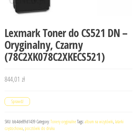
Lexmark Toner do CS521 DN –
Oryginalny, Czarny
(78C2XK078C2XKECS521)
844,01
zł
Sprawdź
SKU:
bb4de89d1439
Category:
Tonery oryginalne
Tags:
album na wizytówki
,
latarki
częstochowa
,
pocztówki do druku