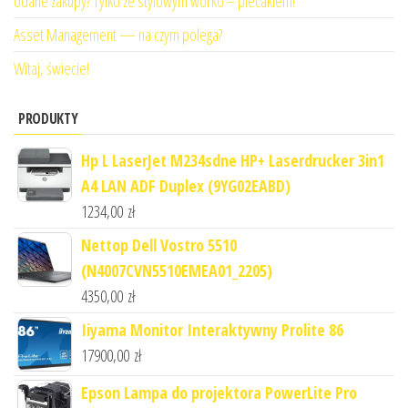
Udane zakupy? Tylko ze stylowym worko – plecakiem!
Asset Management — na czym polega?
Witaj, świecie!
PRODUKTY
Hp L LaserJet M234sdne HP+ Laserdrucker 3in1
A4 LAN ADF Duplex (9YG02EABD)
1234,00
zł
Nettop Dell Vostro 5510
(N4007CVN5510EMEA01_2205)
4350,00
zł
Iiyama Monitor Interaktywny Prolite 86
17900,00
zł
Epson Lampa do projektora PowerLite Pro