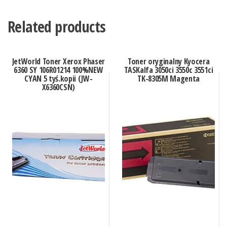
Related products
JetWorld Toner Xerox Phaser
Toner oryginalny Kyocera
6360 SY 106R01214 100%NEW
TASKalfa 3050ci 3550c 3551ci
CYAN 5 tyś.kopii (JW-
TK-8305M Magenta
X6360CSN)