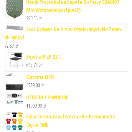
Hendi Prostokątna Łopata Do Pizzy 324X407
Mm Wzmocniona (Lpw32)
350,55
zł
Scot Uchwyt Do Drzwi Otwieranych Na Zewn.
Bk-800Wl
72,57
zł
Bejot zIP zP 221
645,75
zł
Optoma LH10
4539,00
zł
HITACHI CP-WU8440
11999,00
zł
Folia Termotransferowa Flex Premium Do
Cięcia 1Mb