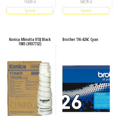
114,99
zł
540,78
zł
Sprawdź
Sprawdź
Konica Minolta 013J Black
Brother TN-426C Cyan
7085 (8937732)