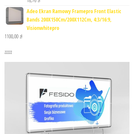
Adeo Ekran Ramowy Framepro Front Elastic
Bands 200X150Cm/200X112Cm, 4:3/16:9,
Visionwhitepro
1100,00
zł
zzzzz