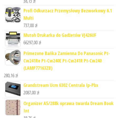
38,13
zł
Profi Odkurzacz Przemysłowy Bezworkowy 6.1
Multi
737,00
zł
Mutoh Drukarka do Gadżetów VJ426UF
66297,00
zł
Primezone Bańka Zamienna Do Panasonic Pt-
Cw241Re Pt-Cw240E Pt-Cw241R Pt-Cw240
(LAMP77163ZB)
280,16
zł
Grandstream Ucm 6302 Centrala Ip-Pbx
2087,00
zł
Organizer A5/288k oprawa twarda Dream Book
Int
18,76
zł