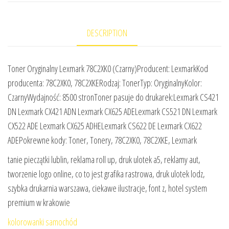
DESCRIPTION
Toner Oryginalny Lexmark 78C2XK0 (Czarny)Producent: LexmarkKod
producenta: 78C2XK0, 78C2XKERodzaj: TonerTyp: OryginalnyKolor:
CzarnyWydajność: 8500 stronToner pasuje do drukarek:Lexmark CS421
DN Lexmark CX421 ADN Lexmark CX625 ADELexmark CS521 DN Lexmark
CX522 ADE Lexmark CX625 ADHELexmark CS622 DE Lexmark CX622
ADEPokrewne kody: Toner, Tonery, 78C2XK0, 78C2XKE, Lexmark
tanie pieczątki lublin, reklama roll up, druk ulotek a5, reklamy aut,
tworzenie logo online, co to jest grafika rastrowa, druk ulotek lodz,
szybka drukarnia warszawa, ciekawe ilustracje, font z, hotel system
premium w krakowie
kolorowanki samochód