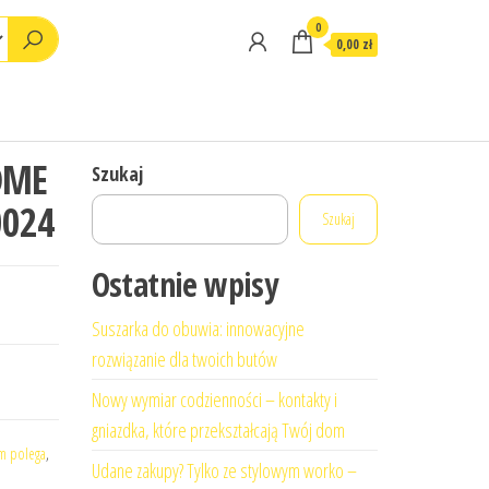
0
0,00 zł
OME
Szukaj
0024
Szukaj
Ostatnie wpisy
Suszarka do obuwia: innowacyjne
rozwiązanie dla twoich butów
Nowy wymiar codzienności – kontakty i
gniazdka, które przekształcają Twój dom
ym polega
,
Udane zakupy? Tylko ze stylowym worko –