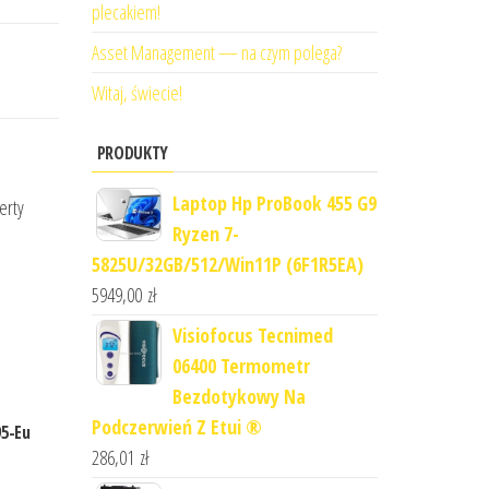
plecakiem!
Asset Management — na czym polega?
Witaj, świecie!
PRODUKTY
Laptop Hp ProBook 455 G9
erty
Ryzen 7-
5825U/32GB/512/Win11P (6F1R5EA)
5949,00
zł
Visiofocus Tecnimed
06400 Termometr
Bezdotykowy Na
Podczerwień Z Etui ®
95-Eu
286,01
zł