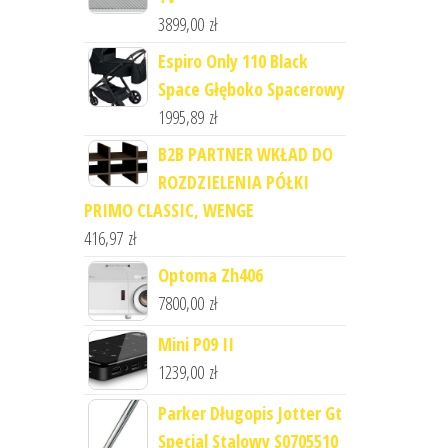
3899,00
zł
Espiro Only 110 Black
Space Głęboko Spacerowy
1995,89
zł
B2B PARTNER WKŁAD DO
ROZDZIELENIA PÓŁKI
PRIMO CLASSIC, WENGE
416,97
zł
Optoma Zh406
7800,00
zł
Mini P09 II
1239,00
zł
Parker Długopis Jotter Gt
Special Stalowy S0705510