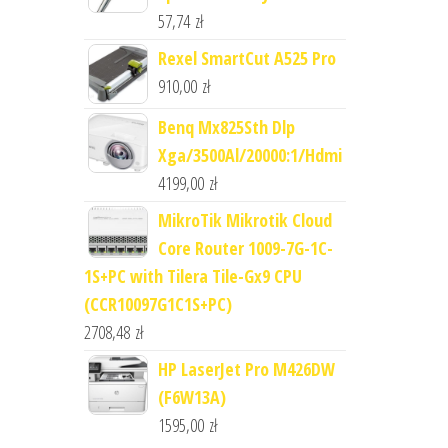
57,74
zł
Rexel SmartCut A525 Pro
910,00
zł
Benq Mx825Sth Dlp
Xga/3500Al/20000:1/Hdmi
4199,00
zł
MikroTik Mikrotik Cloud
Core Router 1009-7G-1C-
1S+PC with Tilera Tile-Gx9 CPU
(CCR10097G1C1S+PC)
2708,48
zł
HP LaserJet Pro M426DW
(F6W13A)
1595,00
zł