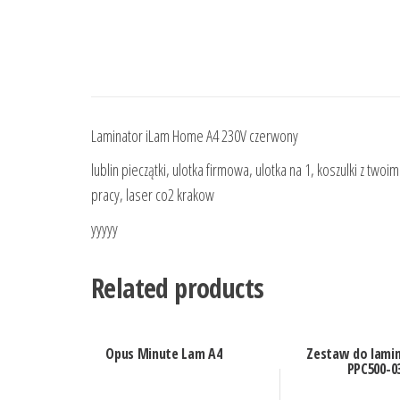
Laminator iLam Home A4 230V czerwony
lublin pieczątki, ulotka firmowa, ulotka na 1, koszulki z two
pracy, laser co2 krakow
yyyyy
Related products
Opus Minute Lam A4
Zestaw do lami
PPC500-0