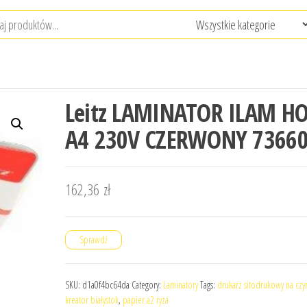
Leitz LAMINATOR ILAM H
A4 230V CZERWONY 7366
162,36
zł
Sprawdź
SKU:
d1a0f4bc64da
Category:
Laminatory
Tags:
drukarz sitodrukowy na cz
kreator białystok
,
papier a2 ryza