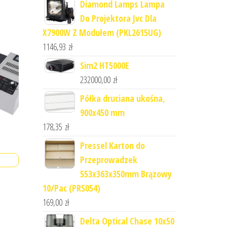
Diamond Lamps Lampa
Do Projektora Jvc Dla
X7900W Z Modułem (PKL2615UG)
1146,93
zł
Sim2 HT5000E
232000,00
zł
Półka druciana ukośna,
900x450 mm
178,35
zł
Pressel Karton do
Przeprowadzek
553x363x350mm Brązowy
10/Pac (PRS054)
169,00
zł
Delta Optical Chase 10x50