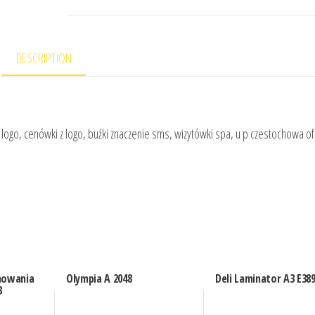
DESCRIPTION
im logo, cenówki z logo, buźki znaczenie sms, wizytówki spa, u p czestochowa of
nowania
Olympia A 2048
Deli Laminator A3 E38
3