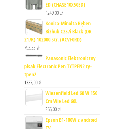
ED (CHASE10X50ED)
1249,00
zł
Konica-Minolta Bęben
Bizhub C257i Black (DR-
217K) 102000 str. (ACVF0RD)
793,35
zł
Panasonic Elektroniczny
pisak Electronic Pen TYTPEN2 ty-
tpen2
1327,00
zł
Wiesenfield Led 60 W 150
Cm Wie Led 60L
266,00
zł
Epson EF-100W z android
TV