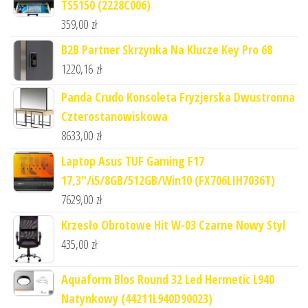
TS5150 (2228C006)
359,00
zł
B2B Partner Skrzynka Na Klucze Key Pro 68
1220,16
zł
Panda Crudo Konsoleta Fryzjerska Dwustronna
Czterostanowiskowa
8633,00
zł
Laptop Asus TUF Gaming F17
17,3"/i5/8GB/512GB/Win10 (FX706LIH7036T)
7629,00
zł
Krzesło Obrotowe Hit W-03 Czarne Nowy Styl
435,00
zł
Aquaform Blos Round 32 Led Hermetic L940
Natynkowy (44211L940D90023)