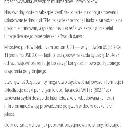
przechowywania wszystkich multimediów i innych plików.
Niezawodny system zabezpieczeńDzięki opartej na oprogramowaniu
układowym technologii TPM osiągniesz ochronę i funkcje zarządzania na
poziomie firmowym, a gniazdo bezpieczeństwa Kensington spełni
funkcje fizycznego zabezpieczenia Twoich danych.
Mnóstwo portówDzięki trzem portom USB — w tym dwóm USB 3.2 Gen
1 i jednemu USB 2.0 — laptop jest gotowy na każdą sytuację. Możesz
od razu włączyć prezentację lub zacząć korzystać z nowo podłączonego
urządzenia peryferyjnego.
Stała łącznośćUżytkownicy mogą łatwo uzyskiwać najnowsze informacje i
aktualizacje dzięki pełnej gamie opcji łączności. Wi-Fi 5 (802.11ac)
zapewnia szybki dostęp do Internetu. Z kolei wbudowana kamera i
mikrofon umożliwiają prowadzenie połączeń wideo w doskonałej
jakości.
ulotki od zaraz kraków, jak poprawić pozycjonowanie strony, fototapet,