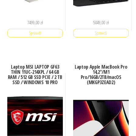
7499,00
zł
5049,00
zł
Sprawdź
Sprawdź
Laptop MSI LAPTOP GF63
Laptop Apple MacBook Pro
THIN 11UC-214XPL / 64 GB
14,2″/M1
RAM / 512 GB SSD PCIE / 2 TB
Pro/16GB/2TB/macOS
SSD / WINDOWS 10 PRO
(MKGP3ZEAD2)