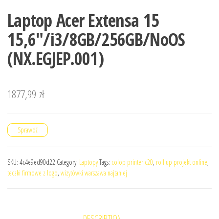
Laptop Acer Extensa 15
15,6″/i3/8GB/256GB/NoOS
(NX.EGJEP.001)
1877,99
zł
Sprawdź
SKU:
4c4e9ed90d22
Category:
Laptopy
Tags:
colop printer c20
,
roll up projekt online
,
teczki firmowe z logo
,
wizytówki warszawa najtaniej
DESCRIPTION