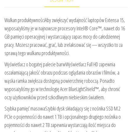
Wulkan produktywnościAby zwiększyć wydajność laptopów Extensa 15,
wyposażyliśmy je w najnowsze procesory Intel® Core™, nawet do 16
GB pamięci operacyjnej i wystarczający zapas mocy do całodziennej
pracy. Możesz pracować, grać, lub zrelaksować się — wszystko to za
sprawą tego wulkanu produktywności.
Wyświetlacz o bogatej palecie barwWyświetlacz Full HD zapewnia
oszałamiającą jakość obrazu podczas oglądania obrazów i filmów, a
wąska ramka zwiększa dostępną powierzchnię roboczą. Ponadto
wyposażyliśmy go w technologię Acer BlueLightShield™, aby chronić
oczy użytkowników przed szkodliwym niebieskim światłem.
Szybka pamięć masowaSzybki dysk składający się z nośnika SSD M.2
PCIe o pojemności do nawet 1 TB i opcjonalnego drugiego nośnika o
pojemności do nawet 2 TB zapewnia wystarczają ilość miejsca do