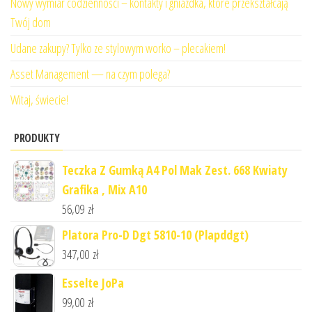
Nowy wymiar codzienności – kontakty i gniazdka, które przekształcają
Twój dom
Udane zakupy? Tylko ze stylowym worko – plecakiem!
Asset Management — na czym polega?
Witaj, świecie!
PRODUKTY
Teczka Z Gumką A4 Pol Mak Zest. 668 Kwiaty
Grafika , Mix A10
56,09
zł
Platora Pro-D Dgt 5810-10 (Plapddgt)
347,00
zł
Esselte JoPa
99,00
zł