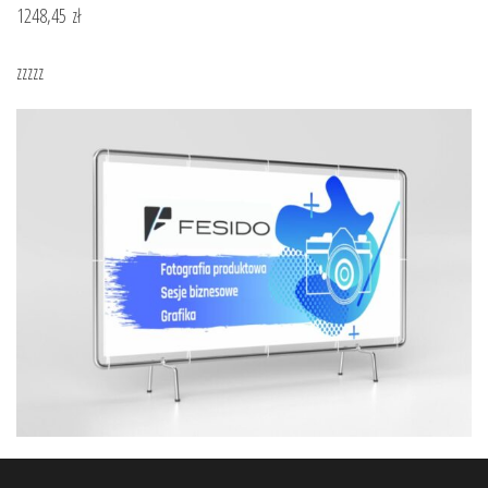
1248,45
zł
zzzzz