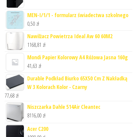
MEN-I/1/1 - formularz świadectwa szkolnego
0,50
zł
Nawilżacz Powietrza Ideal Aw 60 60M2
1168,81
zł
Mondi Papier Kolorowy A4 Różowa Jasna 160g
41,63
zł
Durable Podkład Biurko 65X50 Cm Z Nakładką
W 3 Kolorach Kolor - Czarny
77,68
zł
Niszczarka Dahle 514Air Cleantec
8116,00
zł
Acer C200