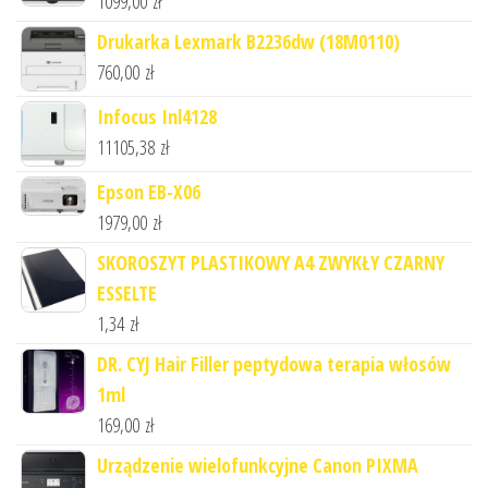
1099,00
zł
Drukarka Lexmark B2236dw (18M0110)
760,00
zł
Infocus Inl4128
11105,38
zł
Epson EB-X06
1979,00
zł
SKOROSZYT PLASTIKOWY A4 ZWYKŁY CZARNY
ESSELTE
1,34
zł
DR. CYJ Hair Filler peptydowa terapia włosów
1ml
169,00
zł
Urządzenie wielofunkcyjne Canon PIXMA