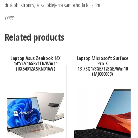
druk obustronny, koszt oklejenia samochodu folią 3m
yyyyy
Related products
Laptop Asus Zenbook 14X
Laptop Microsoft Surface
14″/i7/16GB/1Tb/Win11
Pro X
(UX5401ZASKN016W)
13″/SQ1/8GB/128GB/Win10
(MJX00003)