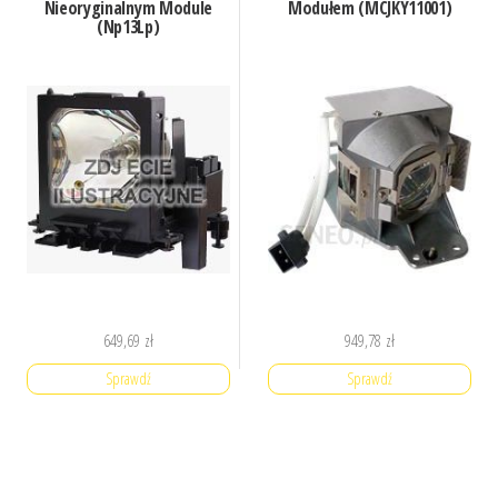
Nieoryginalnym Module
Modułem (MCJKY11001)
(Np13Lp)
649,69
zł
949,78
zł
Sprawdź
Sprawdź