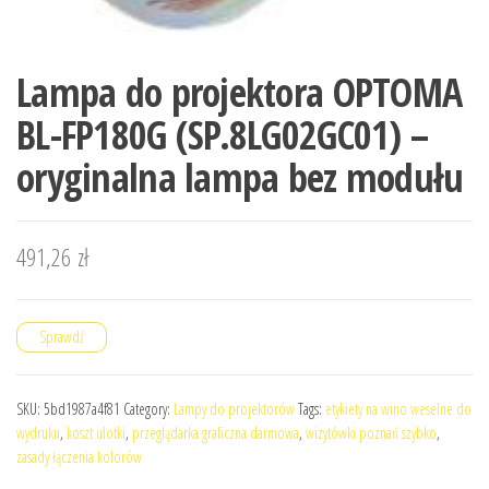
Lampa do projektora OPTOMA
BL-FP180G (SP.8LG02GC01) –
oryginalna lampa bez modułu
491,26
zł
Sprawdź
SKU:
5bd1987a4f81
Category:
Lampy do projektorów
Tags:
etykiety na wino weselne do
wydruku
,
koszt ulotki
,
przeglądarka graficzna darmowa
,
wizytówki poznań szybko
,
zasady łączenia kolorów