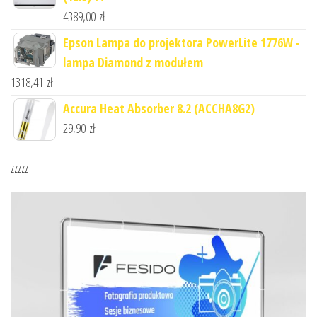
4389,00
zł
Epson Lampa do projektora PowerLite 1776W -
lampa Diamond z modułem
1318,41
zł
Accura Heat Absorber 8.2 (ACCHA8G2)
29,90
zł
zzzzz