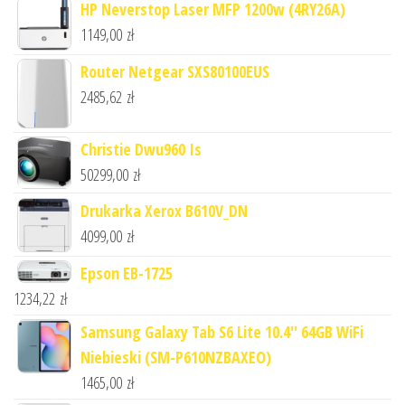
HP Neverstop Laser MFP 1200w (4RY26A)
1149,00
zł
Router Netgear SXS80100EUS
2485,62
zł
Christie Dwu960 Is
50299,00
zł
Drukarka Xerox B610V_DN
4099,00
zł
Epson EB-1725
1234,22
zł
Samsung Galaxy Tab S6 Lite 10.4'' 64GB WiFi
Niebieski (SM-P610NZBAXEO)
1465,00
zł