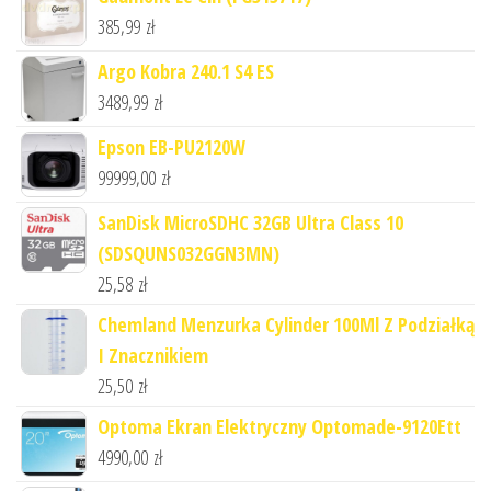
385,99
zł
Argo Kobra 240.1 S4 ES
3489,99
zł
Epson EB-PU2120W
99999,00
zł
SanDisk MicroSDHC 32GB Ultra Class 10
(SDSQUNS032GGN3MN)
25,58
zł
Chemland Menzurka Cylinder 100Ml Z Podziałką
I Znacznikiem
25,50
zł
Optoma Ekran Elektryczny Optomade-9120Ett
4990,00
zł