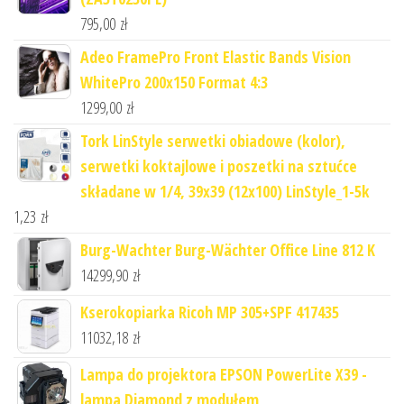
795,00
zł
Adeo FramePro Front Elastic Bands Vision
WhitePro 200x150 Format 4:3
1299,00
zł
Tork LinStyle serwetki obiadowe (kolor),
serwetki koktajlowe i poszetki na sztućce
składane w 1/4, 39x39 (12x100) LinStyle_1-5k
1,23
zł
Burg-Wachter Burg-Wächter Office Line 812 K
14299,90
zł
Kserokopiarka Ricoh MP 305+SPF 417435
11032,18
zł
Lampa do projektora EPSON PowerLite X39 -
lampa Diamond z modułem