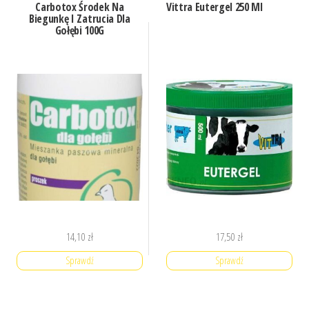
Carbotox Środek Na
Vittra Eutergel 250 Ml
Biegunkę I Zatrucia Dla
Gołębi 100G
14,10
zł
17,50
zł
Sprawdź
Sprawdź