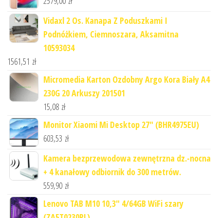
2579,00
zł
Vidaxl 2 Os. Kanapa Z Poduszkami I
Podnóżkiem, Ciemnoszara, Aksamitna
10593034
1561,51
zł
Micromedia Karton Ozdobny Argo Kora Biały A4
230G 20 Arkuszy 201501
15,08
zł
Monitor Xiaomi Mi Desktop 27" (BHR4975EU)
603,53
zł
Kamera bezprzewodowa zewnętrzna dz.-nocna
+ 4 kanałowy odbiornik do 300 metrów.
559,90
zł
Lenovo TAB M10 10,3" 4/64GB WiFi szary
(ZA5T0230PL)