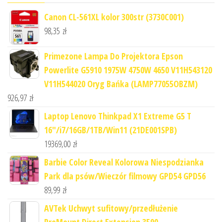
Canon CL-561XL kolor 300str (3730C001)
98,35
zł
Primezone Lampa Do Projektora Epson
Powerlite G5910 1975W 4750W 4650 V11H543120
V11H544020 Oryg Bańka (LAMP77055OBZM)
926,97
zł
Laptop Lenovo Thinkpad X1 Extreme G5 T
16"/i7/16GB/1TB/Win11 (21DE001SPB)
19369,00
zł
Barbie Color Reveal Kolorowa Niespodzianka
Park dla psów/Wieczór filmowy GPD54 GPD56
89,99
zł
AVTek Uchwyt sufitowy/przedłużenie