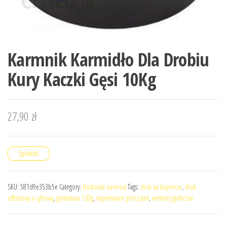
Karmnik Karmidło Dla Drobiu
Kury Kaczki Gęsi 10Kg
27,90
zł
Sprawdź
SKU:
581d9e353b5e
Category:
Hodowla zwierząt
Tags:
druk na kopercie
,
druk
offsetowy a cyfrowy
,
gramatura 120g
,
napełnianie pieczątek
,
wektory graficzne