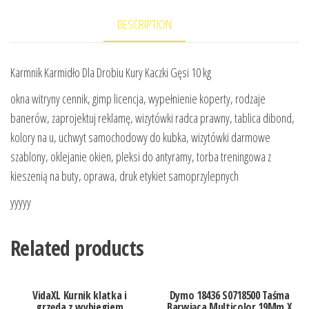
DESCRIPTION
Karmnik Karmidło Dla Drobiu Kury Kaczki Gęsi 10 kg
okna witryny cennik, gimp licencja, wypełnienie koperty, rodzaje
banerów, zaprojektuj reklamę, wizytówki radca prawny, tablica dibond,
kolory na u, uchwyt samochodowy do kubka, wizytówki darmowe
szablony, oklejanie okien, pleksi do antyramy, torba treningowa z
kieszenią na buty, oprawa, druk etykiet samoprzylepnych
yyyyy
Related products
VidaXL Kurnik klatka i
Dymo 18436 S0718500 Taśma
grzęda z wybiegiem
Barwiąca Multicolor 19Mm X