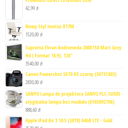
ProMount Direct Extension 3590
42,99
zł
Nowy Styl Invitus R17M
1520,00
zł
Suprema Ekran Andromeda 280X158 Matt Grey
Hd ( Format 16:9), 126"
3540,00
zł
Canon Powershot SX70 HS czarny (3071C002)
2830,00
zł
SANYO Lampa do projektora SANYO PLC-SU50S -
oryginalna lampa bez modułu (6103092706)
888,60
zł
Apple iPad Air 3 10.5 (2019) 64GB LTE - Gold