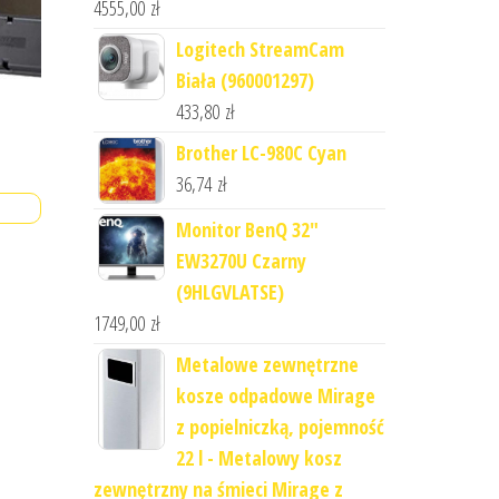
4555,00
zł
Logitech StreamCam
Biała (960001297)
433,80
zł
Brother LC-980C Cyan
36,74
zł
Monitor BenQ 32"
EW3270U Czarny
(9HLGVLATSE)
1749,00
zł
Metalowe zewnętrzne
kosze odpadowe Mirage
z popielniczką, pojemność
22 l - Metalowy kosz
zewnętrzny na śmieci Mirage z