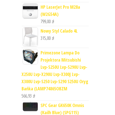
HP LaserJet Pro M28a
(W2G54A)
799,00
zł
Nowy Styl Calado 4L
315,00
zł
Primezone Lampa Do
Projektora Mitsubishi
Lvp-S250U Lvp-S290U Lvp-
X250U Lvp-X290U Lvp-X300J Lvp-
X300U Lvp-S250 Lvp-S290 S250U Oryg
Bańka (LAMP74865OBZM
566,93
zł
SPC Gear GK650K Omnis
(Kailh Blue) (SPG115)