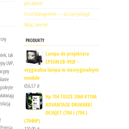
plecakiem!
Asset Management — na czym polega?
Witaj, świecie!
esny
PRODUKTY
Lampa do projektora
tek, tak
EPSON EB-992F -
yjny UVP,
oryginalna lampa w nieoryginalnym
acyjny
module
ilanie
656,57
zł
 pokryte
ułatwiają
Hp 704 TUSZE 2060 K110A
olacją
ADVANTAGE DRUKARKI
DESKJET (704 ) (704 )
z
(704HP)
2Emisja
120,00
zł