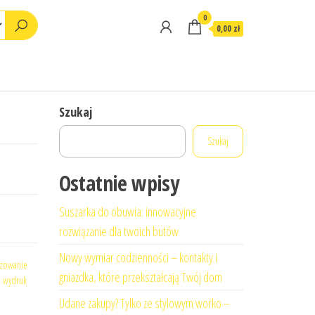
0
0,00 zł
Szukaj
Szukaj
Ostatnie wpisy
Suszarka do obuwia: innowacyjne
rozwiązanie dla twoich butów
Nowy wymiar codzienności – kontakty i
ezowanie
gniazdka, które przekształcają Twój dom
,
wydruk
Udane zakupy? Tylko ze stylowym worko –