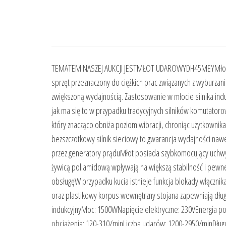
TEMATEM NASZEJ AUKCJI JESTMŁOT UDAROWYDH45MEYMłot ud
sprzęt przeznaczony do ciężkich prac związanych z wyburzan
zwiększoną wydajnością. Zastosowanie w młocie silnika indu
jak ma się to w przypadku tradycyjnych silników komutator
który znacząco obniża poziom wibracji, chroniąc użytkowni
bezszczotkowy silnik sieciowy to gwarancja wydajności nawet
przez generatory prąduMłot posiada szybkomocujący uchwyt
żywicą poliamidową wpływają na większą stabilność i pewne 
obsługęW przypadku kucia istnieje funkcja blokady włączni
oraz plastikowy korpus wewnętrzny stojana zapewniają dług
indukcyjnyMoc: 1500WNapięcie elektryczne: 230VEnergia 
obciążenia: 120-310/minLiczba udarów: 1200-2950/minDługo