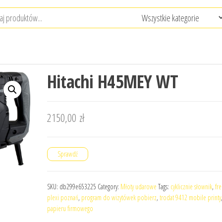
Hitachi H45MEY WT
2150,00
zł
Sprawdź
SKU:
db299e653225
Category:
Młoty udarowe
Tags:
cyklicznie słownik
,
fr
plexi poznań
,
program do wizytówek pobierz
,
trodat 9412 mobile printy
papieru firmowego