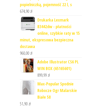
popielniczką, pojemność 22 l, s
674,90
zł
Drukarka Lexmark
B3442dw - płatności
online, szybkie raty w 15
minut, ekspresowa bezpieczna
dostawa
960,00
zł
Adobe Illustrator CS6 PL
WIN BOX (65165601)
899,99
zł
Max-Popular Spodnie
Robocze Ogr Malarskie
Białe 58
51,90
zł