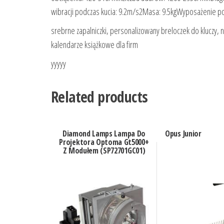
wibracji podczas kucia: 9.2m/s2Masa: 9.5kgWyposażenie
srebrne zapalniczki, personalizowany breloczek do kluczy, na
kalendarze książkowe dla firm
yyyyy
Related products
Diamond Lamps Lampa Do
Opus Junior
Projektora Optoma Gt5000+
Z Modułem (SP72701GC01)