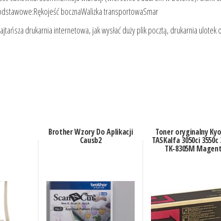
 podstawowe:Rękojeść bocznaWalizka transportowaSmar
jtańsza drukarnia internetowa, jak wysłać duży plik pocztą, drukarnia ulotek o
Brother Wzory Do Aplikacji
Toner oryginalny Ky
Causb2
TASKalfa 3050ci 3550c 
TK-8305M Magen