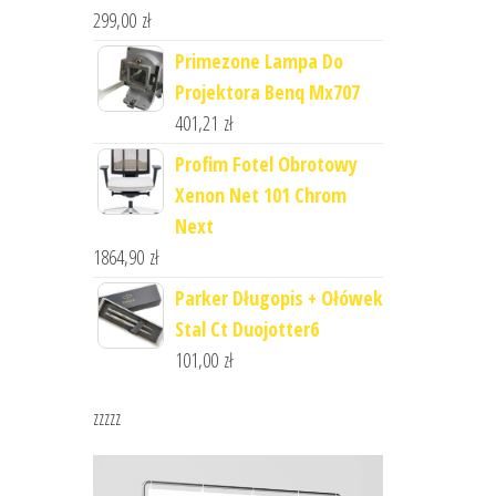
299,00
zł
Primezone Lampa Do
Projektora Benq Mx707
401,21
zł
Profim Fotel Obrotowy
Xenon Net 101 Chrom
Next
1864,90
zł
Parker Długopis + Ołówek
Stal Ct Duojotter6
101,00
zł
zzzzz