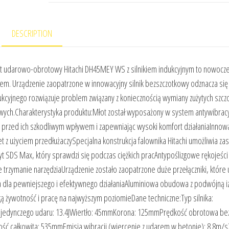
DESCRIPTION
arowo-obrotowy Hitachi DH45MEY WS z silnikiem indukcyjnym to nowocz
iem. Urządzenie zaopatrzone w innowacyjny silnik bezszczotkowy odznacza się
kcyjnego rozwiązuje problem związany z koniecznością wymiany zużytych szczo
owych.Charakterystyka produktu:Młot został wyposażony w system antywibrac
ka przed ich szkodliwym wpływem i zapewniając wysoki komfort działaniaInnow
 z użyciem przedłużaczySpecjalna konstrukcja falownika Hitachi umożliwia zas
 SDS Max, który sprawdzi się podczas ciężkich pracAntypoślizgowe rękojeści
trzymanie narzędziaUrządzenie zostało zaopatrzone duże przełączniki, które 
ka dla pewniejszego i efektywnego działaniaAluminiowa obudowa z podwójną iz
ą żywotność i pracę na najwyższym poziomieDane techniczne:Typ silnika:
pojedynczego udaru: 13.4JWiertło: 45mmKorona: 125mmPrędkość obrotowa be
ść całkowita: 535mmEmisja wibracji (wiercenie z udarem w betonie): 8.8m/s