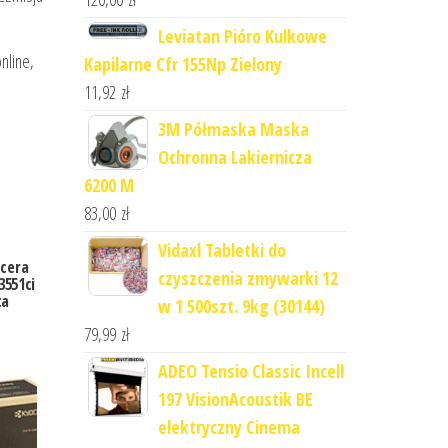
Leviatan Pióro Kulkowe
nline,
Kapilarne Cfr 155Np Zielony
11,92
zł
3M Półmaska Maska
Ochronna Lakiernicza
6200 M
83,00
zł
Vidaxl Tabletki do
ocera
czyszczenia zmywarki 12
3551ci
ta
w 1 500szt. 9kg (30144)
79,99
zł
ADEO Tensio Classic Incell
197 VisionAcoustik BE
elektryczny Cinema