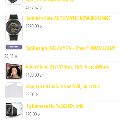
4157,67
zł
Kenneth Cole AUTOMATIC KCWGR2124603
1290,00
zł
TopDesign JF252 AY FN - Znak "KWAS SOLNY"
25,83
zł
Adeo Plano 217x130cm, 16:9, VisionWhite
1100,00
zł
Koperta B4 biała HK w folii, 50 sztuk
33,03
zł
Hq Kamera Hq Ta2028Et Ir40
195,00
zł