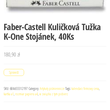
Faber-Castell Kuličková Tužka
K-One Stojánek, 40Ks
180,90
zł
Sprawdź
SKU:
684d33312197
Category:
Artykuły piśmiennicze
Tags:
kalendarz firmowy cena
,
kartka a1
,
rozmiar papieru a4
,
w związku z tym pobierz