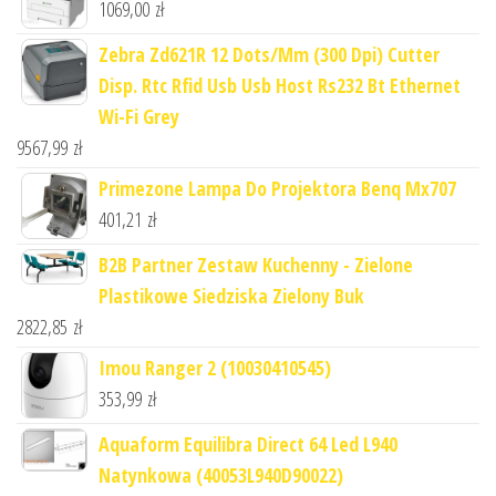
1069,00
zł
Zebra Zd621R 12 Dots/Mm (300 Dpi) Cutter
Disp. Rtc Rfid Usb Usb Host Rs232 Bt Ethernet
Wi-Fi Grey
9567,99
zł
Primezone Lampa Do Projektora Benq Mx707
401,21
zł
B2B Partner Zestaw Kuchenny - Zielone
Plastikowe Siedziska Zielony Buk
2822,85
zł
Imou Ranger 2 (10030410545)
353,99
zł
Aquaform Equilibra Direct 64 Led L940
Natynkowa (40053L940D90022)