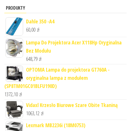
PRODUKTY
Dahle 350 -A4
60,00
zł
Lampa Do Projektora Acer X118Hp Oryginalna
Bez Modułu
648,79
zł
OPTOMA Lampa do projektora GT760A -
oryginalna lampa z modułem
(SP8TM01GC01BLFU190D)
1372,10
zł
Vidaxl Krzesło Biurowe Szare Obite Tkaniną
1063,12
zł
Lexmark MB2236i (18M0753)