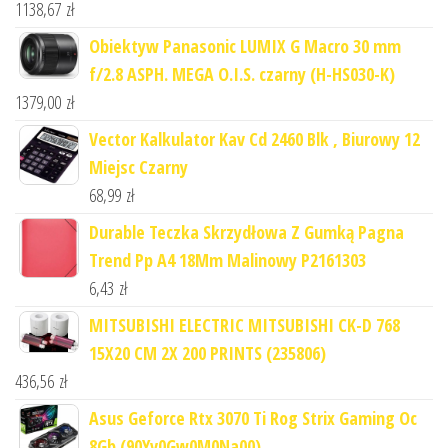
1138,67
zł
Obiektyw Panasonic LUMIX G Macro 30 mm
f/2.8 ASPH. MEGA O.I.S. czarny (H-HS030-K)
1379,00
zł
Vector Kalkulator Kav Cd 2460 Blk , Biurowy 12
Miejsc Czarny
68,99
zł
Durable Teczka Skrzydłowa Z Gumką Pagna
Trend Pp A4 18Mm Malinowy P2161303
6,43
zł
MITSUBISHI ELECTRIC MITSUBISHI CK-D 768
15X20 CM 2X 200 PRINTS (235806)
436,56
zł
Asus Geforce Rtx 3070 Ti Rog Strix Gaming Oc
8Gb (90Yv0Gw0M0Na00)