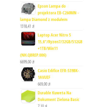
Epson Lampa do
projektora EB-C260MN -
lampa Diamond z modułem
1318,41
zł
Laptop Acer Nitro 5
15,6"/Ryzen7/32GB/512GB
+1TB/Win11
(NH.QBREP.006)
6699,00
zł
Casio Edifice EFR-539BK-
1AVUEF
669,00
zł
Durable Kuweta Na
Dokument Zielona Basic
7,10
zł