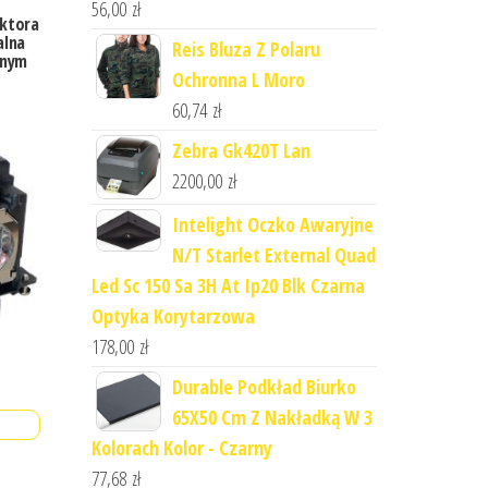
56,00
zł
ektora
alna
Reis Bluza Z Polaru
lnym
Ochronna L Moro
60,74
zł
Zebra Gk420T Lan
2200,00
zł
Intelight Oczko Awaryjne
N/T Starlet External Quad
Led Sc 150 Sa 3H At Ip20 Blk Czarna
Optyka Korytarzowa
178,00
zł
Durable Podkład Biurko
65X50 Cm Z Nakładką W 3
Kolorach Kolor - Czarny
77,68
zł