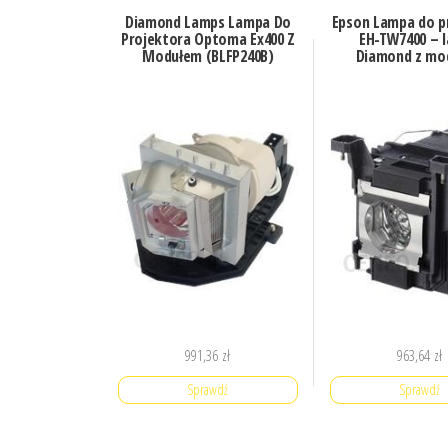
Diamond Lamps Lampa Do
Epson Lampa do p
Projektora Optoma Ex400 Z
EH-TW7400 – 
Modułem (BLFP240B)
Diamond z mo
991,36
zł
963,64
zł
Sprawdź
Sprawdź