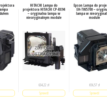
rojektora
HITACHI Lampa do
Epson Lampa do proj
lampa
projektora HITACHI CP-RX94
EH-TW5700 – orygin
dułem
– oryginalna lampa w
lampa w nieorygina
nieoryginalnym module
module
634,22
zł
656,57
zł
Sprawdź
Sprawdź