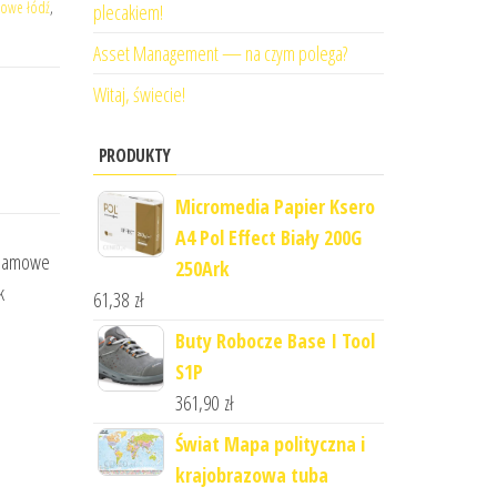
mowe łódź
,
plecakiem!
Asset Management — na czym polega?
Witaj, świecie!
PRODUKTY
Micromedia Papier Ksero
A4 Pol Effect Biały 200G
eklamowe
250Ark
k
61,38
zł
Buty Robocze Base I Tool
S1P
361,90
zł
Świat Mapa polityczna i
krajobrazowa tuba