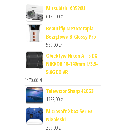
Mitsubishi XD520U
6150,00
zł
Beautifly Mezoterapia
Bezigłowa B-Glossy Pro
589,00
zł
Obiektyw Nikon AF-S DX
NIKKOR 18-140mm f/3.5-
5.6G ED VR
1470,00
zł
Telewizor Sharp 42CG3
1399,00
zł
Microsoft Xbox Series
Niebieski
269,00
zł