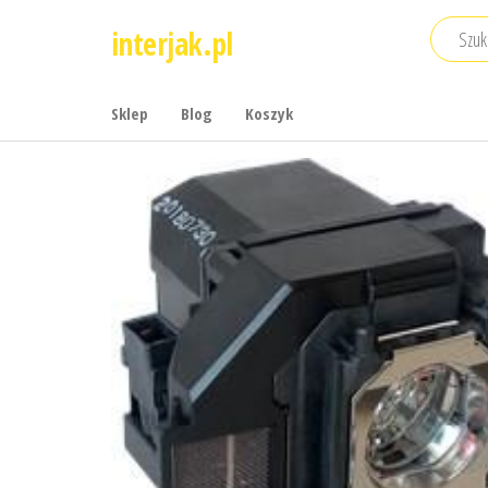
Przejdź
interjak.pl
do
treści
Sklep
Blog
Koszyk