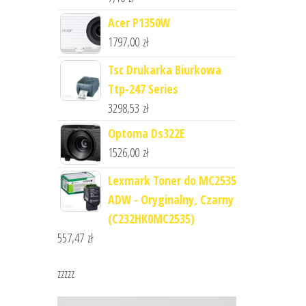
Acer P1350W
1797,00
zł
Tsc Drukarka Biurkowa
Ttp-247 Series
3298,53
zł
Optoma Ds322E
1526,00
zł
Lexmark Toner do MC2535
ADW - Oryginalny, Czarny
(C232HK0MC2535)
557,47
zł
zzzzz