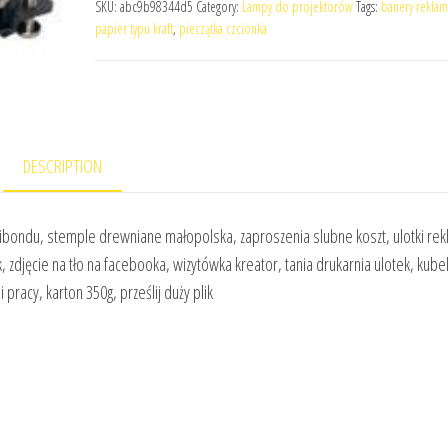
SKU:
abc9b98344d5
Category:
Lampy do projektorów
Tags:
banery rekla
papier typu kraft
,
pieczątka czcionka
DESCRIPTION
 dibondu, stemple drewniane małopolska, zaproszenia slubne koszt, ulotki r
 zdjęcie na tło na facebooka, wizytówka kreator, tania drukarnia ulotek, kube
racy, karton 350g, prześlij duży plik