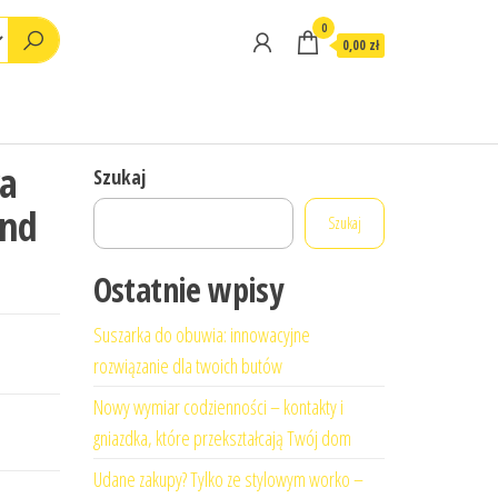
0
0,00 zł
ra
Szukaj
ond
Szukaj
Ostatnie wpisy
Suszarka do obuwia: innowacyjne
rozwiązanie dla twoich butów
Nowy wymiar codzienności – kontakty i
gniazdka, które przekształcają Twój dom
Udane zakupy? Tylko ze stylowym worko –