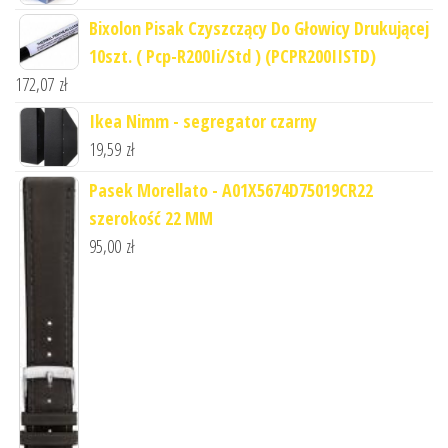
Bixolon Pisak Czyszczący Do Głowicy Drukującej
10szt. ( Pcp-R200Ii/Std ) (PCPR200IISTD)
172,07
zł
Ikea Nimm - segregator czarny
19,59
zł
Pasek Morellato - A01X5674D75019CR22
szerokość 22 MM
95,00
zł