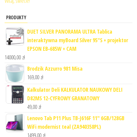
Witaj, świecie!
PRODUKTY
DUET SILVER PANORAMA ULTRA Tablica
interaktywna myBoard Silver 95"S + projektor
EPSON EB‑685W + CAM
14000,00
zł
Brodzik Azzurro 981 Misa
169,00
zł
Kalkulator Deli KALKULATOR NAUKOWY DELI
D82MS 12-CYFROWY GRANATOWY
49,00
zł
Lenovo Tab P11 Plus TB-J616F 11" 6GB/128GB
WiFi modernist teal (ZA940358PL)
1499,00
zł