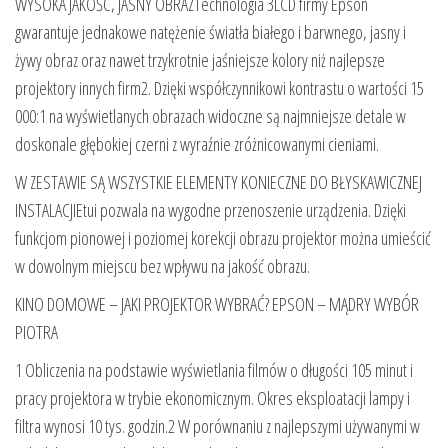
WYSOKA JAKOŚĆ, JASNY OBRAZTechnologia 3LCD firmy Epson
gwarantuje jednakowe natężenie światła białego i barwnego, jasny i
żywy obraz oraz nawet trzykrotnie jaśniejsze kolory niż najlepsze
projektory innych firm2. Dzięki współczynnikowi kontrastu o wartości 15
000:1 na wyświetlanych obrazach widoczne są najmniejsze detale w
doskonale głębokiej czerni z wyraźnie zróżnicowanymi cieniami.
W ZESTAWIE SĄ WSZYSTKIE ELEMENTY KONIECZNE DO BŁYSKAWICZNEJ
INSTALACJIEtui pozwala na wygodne przenoszenie urządzenia. Dzięki
funkcjom pionowej i poziomej korekcji obrazu projektor można umieścić
w dowolnym miejscu bez wpływu na jakość obrazu.
KINO DOMOWE – JAKI PROJEKTOR WYBRAĆ? EPSON – MĄDRY WYBÓR
PIOTRA
1 Obliczenia na podstawie wyświetlania filmów o długości 105 minut i
pracy projektora w trybie ekonomicznym. Okres eksploatacji lampy i
filtra wynosi 10 tys. godzin.2 W porównaniu z najlepszymi używanymi w