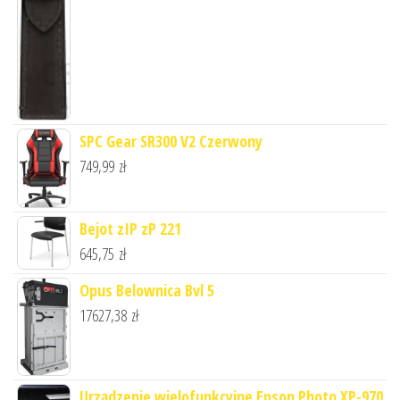
SPC Gear SR300 V2 Czerwony
749,99
zł
Bejot zIP zP 221
645,75
zł
Opus Belownica Bvl 5
17627,38
zł
Urządzenie wielofunkcyjne Epson Photo XP-970