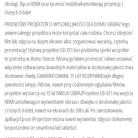
obsługi: Złącza HDMI oraz łączność mobilna#umożliwiają projekcję z
różnych źródeł
PRZENOŚNY PROJEKTOR O WYSOKIEJ JAKOŚCI DLA DOMU I BIURAZ tego
uniwersalnego projektora może korzystać cała rodzina. Chcesz obejrzeć
film lub zdjęcia na dużym ekranie albo zorganizować wyraźną, czytelną
prezentację? Stylowy projektor EB-X31 bez problemu spełni wszystkie
te potrzeby w domu i biurze. Można go łatwo przenosić i łatwo ustawiać;
włączenie odtwarzania dowolnych materiałów w doskonałej jakości trwa
dosłownie chwilę.GWARANTOWANE 15 LAT ROZRYWKIDzięki długiej
żywotności lampy i filtrów, nawet przy codziennym oglądaniu filmów,
projektor wystarczy na 15 lat1WIELKI OBRAZProjektor EB-X31 ma wejścia
HDMI umożliwiające wyświetlanie obrazu i dźwięku o doskonałej jakości
z różnych źródeł, nawet na ekranach do 300 cali. Po zainstalowaniu
aplikacji Epson iProjection można nawet wyświetlać zdjęcia i dokumenty
bezpośrednio ze smartfona lub tabletu3.