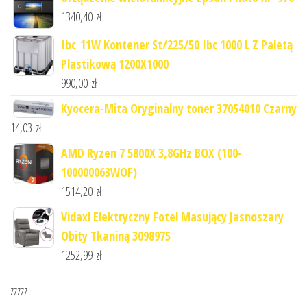
1340,40
zł
Ibc_11W Kontener St/225/50 Ibc 1000 L Z Paletą
Plastikową 1200X1000
990,00
zł
Kyocera-Mita Oryginalny toner 37054010 Czarny
14,03
zł
AMD Ryzen 7 5800X 3,8GHz BOX (100-
100000063WOF)
1514,20
zł
Vidaxl Elektryczny Fotel Masujący Jasnoszary
Obity Tkaniną 3098975
1252,99
zł
zzzzz