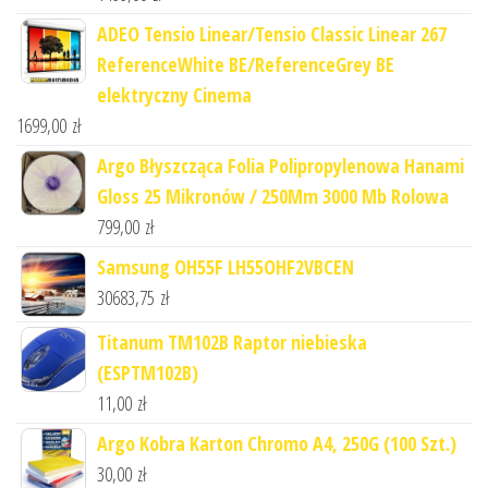
ADEO Tensio Linear/Tensio Classic Linear 267
ReferenceWhite BE/ReferenceGrey BE
elektryczny Cinema
1699,00
zł
Argo Błyszcząca Folia Polipropylenowa Hanami
Gloss 25 Mikronów / 250Mm 3000 Mb Rolowa
799,00
zł
Samsung OH55F LH55OHF2VBCEN
30683,75
zł
Titanum TM102B Raptor niebieska
(ESPTM102B)
11,00
zł
Argo Kobra Karton Chromo A4, 250G (100 Szt.)
30,00
zł