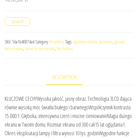
Sprawdź
SKU:
56a1b40874ad
Category:
Projektory
Tags:
dyplomy szkolne darmowe
,
główka
kaszerowana
,
kubek termiczny tani
,
live kraków
DESCRIPTION
KLUCZOWE CECHYWysoka jakość, jasny obraz: Technologia 3LCD dająca
równie wysoką moc światła białego i barwnegoWspółczynnik kontrastu
15 000:1: Głęboka, intensywna czerń i mocne cieniowanieMagia dużego
ekranu w Twoim domu: Rozmiar ekranu od 300 cali15 lat oglądania1:
Okres eksploatacji lampy i filtra wynosi 10 tys. godzinWygodne funkcje