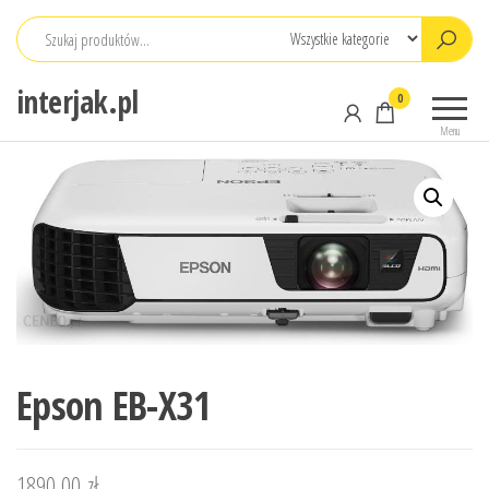
Przejdź
do
treści
interjak.pl
0
Menu
Epson EB-X31
1890,00
zł