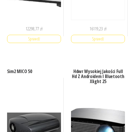
12298,77
zł
16119,23
zł
Sprawdź
Sprawdź
Sim2 MICO 50
Hdwr Wysokiej Jakości Full
Hd Z Androidem I Bluetooth
Xlight 25