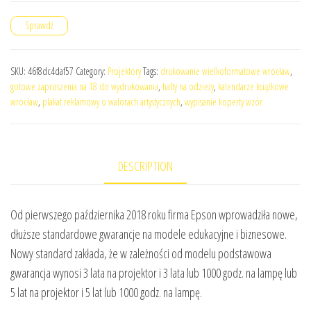
Sprawdź
SKU:
46f8dc4daf57
Category:
Projektory
Tags:
drukowanie wielkoformatowe wrocław
,
gotowe zaproszenia na 18 do wydrukowania
,
hafty na odzieży
,
kalendarze książkowe
wrocław
,
plakat reklamowy o walorach artystycznych
,
wypisanie koperty wzór
DESCRIPTION
Od pierwszego października 2018 roku firma Epson wprowadziła nowe,
dłuższe standardowe gwarancje na modele edukacyjne i biznesowe.
Nowy standard zakłada, że w zależności od modelu podstawowa
gwarancja wynosi 3 lata na projektor i 3 lata lub 1000 godz. na lampę lub
5 lat na projektor i 5 lat lub 1000 godz. na lampę.