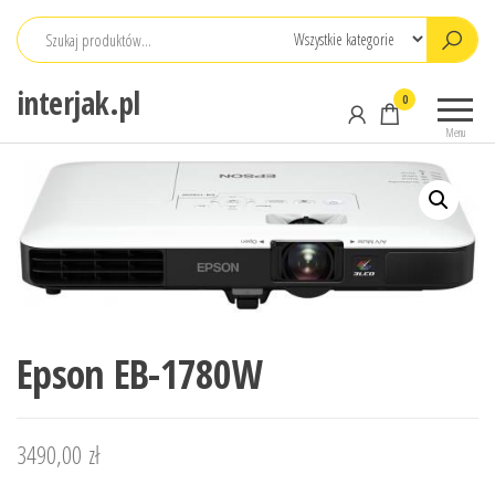
Przejdź
do
treści
interjak.pl
0
Menu
Epson EB-1780W
3490,00
zł