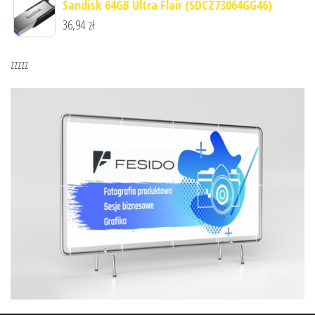
Sandisk 64GB Ultra Flair (SDCZ73064GG46)
36,94
zł
zzzzz