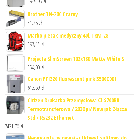
3949,95
zł
Brother TN-200 Czarny
51,26
zł
Marbo plecak medyczny 40l. TRM-28
593,13
zł
Projecta SlimScreen 102x180 Matte White S
554,00
zł
Canon PFI320 fluorescent pink 3500C001
613,69
zł
Citizen Drukarka Przemysłowa Cl-S700Rii -
Termotransferowa / 203Dpi/ Nawijak Złącza
Std + Rs232 Ethernet
7421,70
zł
Neomounts by newstar Uchwyt sufitowy do