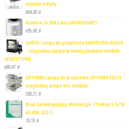
rozmiar 6 Biały
604,00
zł
Kamera LG 360 Cam LGR105AEUATS
695,00
zł
SANYO Lampa do projektora SANYO PDG-DSU20
- oryginalna lampa w nieoryginalnym module
(6103371764)
680,47
zł
OPTOMA Lampa do projektora OPTOMA EX319 -
oryginalna lampa bez modułu
580,31
zł
Druk Samokopiujący Michalczyk I Prokop S O/1K
A5 80K. 322-3
10,10
zł