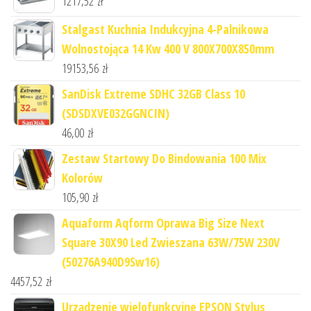
1217,52
zł
Stalgast Kuchnia Indukcyjna 4-Palnikowa
Wolnostojąca 14 Kw 400 V 800X700X850mm
19153,56
zł
SanDisk Extreme SDHC 32GB Class 10
(SDSDXVE032GGNCIN)
46,00
zł
Zestaw Startowy Do Bindowania 100 Mix
Kolorów
105,90
zł
Aquaform Aqform Oprawa Big Size Next
Square 30X90 Led Zwieszana 63W/75W 230V
(50276A940D9Sw16)
4457,52
zł
Urządzenie wielofunkcyjne EPSON Stylus