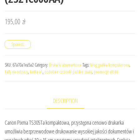
195,00
zł
Sprawdź
SKU:
67a70a1ea5a2
Category:
Drukarki atramentowe
Tags:
blog grafika komputerowa
,
hafty na odzieży
,
kartka a1
,
ozdobne czcionki polskie znaki
,
promocje ulotki
DESCRIPTION
Canon Pixma TS305Ta kompaktowa, przystępna cenowo drukarka
umożliwia bezprzewodowe drukowanie wysokiej jakości dokumentów i