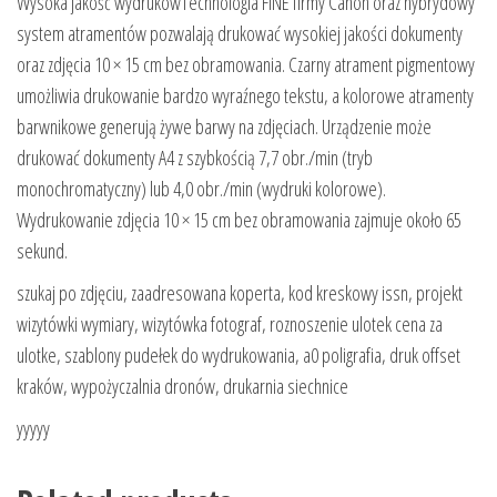
Wysoka jakość wydrukówTechnologia FINE firmy Canon oraz hybrydowy
system atramentów pozwalają drukować wysokiej jakości dokumenty
oraz zdjęcia 10 × 15 cm bez obramowania. Czarny atrament pigmentowy
umożliwia drukowanie bardzo wyraźnego tekstu, a kolorowe atramenty
barwnikowe generują żywe barwy na zdjęciach. Urządzenie może
drukować dokumenty A4 z szybkością 7,7 obr./min (tryb
monochromatyczny) lub 4,0 obr./min (wydruki kolorowe).
Wydrukowanie zdjęcia 10 × 15 cm bez obramowania zajmuje około 65
sekund.
szukaj po zdjęciu, zaadresowana koperta, kod kreskowy issn, projekt
wizytówki wymiary, wizytówka fotograf, roznoszenie ulotek cena za
ulotke, szablony pudełek do wydrukowania, a0 poligrafia, druk offset
kraków, wypożyczalnia dronów, drukarnia siechnice
yyyyy