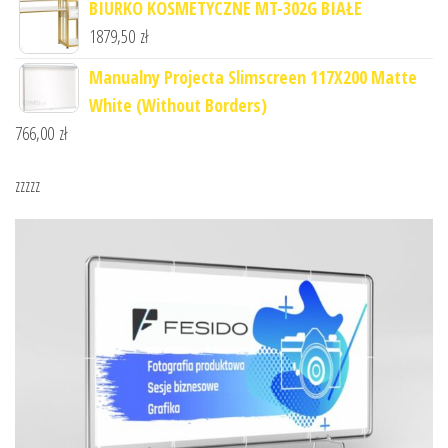
BIURKO KOSMETYCZNE MT-302G BIAŁE
1879,50
zł
Manualny Projecta Slimscreen 117X200 Matte
White (Without Borders)
766,00
zł
zzzzz