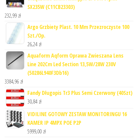
SX235W (C11CB23303)
232,99
zł
Argo Grzbiety Plast. 10 Mm Przezroczyste 100
Szt./Op.
26,24
zł
Aquaform Aqform Oprawa Zwieszana Lens
Line 202Cm Led Section 13,5W/28W 230V
(50286L940F3Db16)
3384,96
zł
Fandy Długopis Tr3 Plus Semi Czerwony (40Szt)
30,84
zł
VIDILINE GOTOWY ZESTAW MONITORINGU 16
KAMER IP 4MPX POE P2P
5999,00
zł