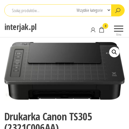
Przejdź
do
treści
interjak.pl
0
Menu
Drukarka Canon TS305
(2321C006AA)