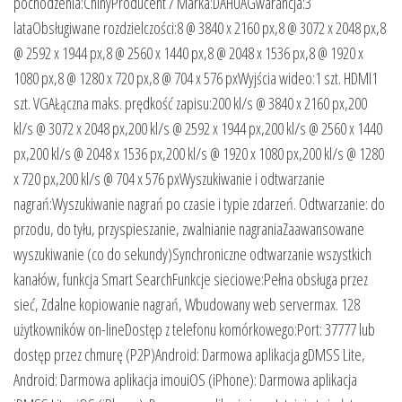
pochodzenia:ChinyProducent / Marka:DAHUAGwarancja:3
lataObsługiwane rozdzielczości:8 @ 3840 x 2160 px,8 @ 3072 x 2048 px,8
@ 2592 x 1944 px,8 @ 2560 x 1440 px,8 @ 2048 x 1536 px,8 @ 1920 x
1080 px,8 @ 1280 x 720 px,8 @ 704 x 576 pxWyjścia wideo:1 szt. HDMI1
szt. VGAŁączna maks. prędkość zapisu:200 kl/s @ 3840 x 2160 px,200
kl/s @ 3072 x 2048 px,200 kl/s @ 2592 x 1944 px,200 kl/s @ 2560 x 1440
px,200 kl/s @ 2048 x 1536 px,200 kl/s @ 1920 x 1080 px,200 kl/s @ 1280
x 720 px,200 kl/s @ 704 x 576 pxWyszukiwanie i odtwarzanie
nagrań:Wyszukiwanie nagrań po czasie i typie zdarzeń. Odtwarzanie: do
przodu, do tyłu, przyspieszanie, zwalnianie nagraniaZaawansowane
wyszukiwanie (co do sekundy)Synchroniczne odtwarzanie wszystkich
kanałów, funkcja Smart SearchFunkcje sieciowe:Pełna obsługa przez
sieć, Zdalne kopiowanie nagrań, Wbudowany web servermax. 128
użytkowników on-lineDostęp z telefonu komórkowego:Port: 37777 lub
dostęp przez chmurę (P2P)Android: Darmowa aplikacja gDMSS Lite,
Android: Darmowa aplikacja imouiOS (iPhone): Darmowa aplikacja