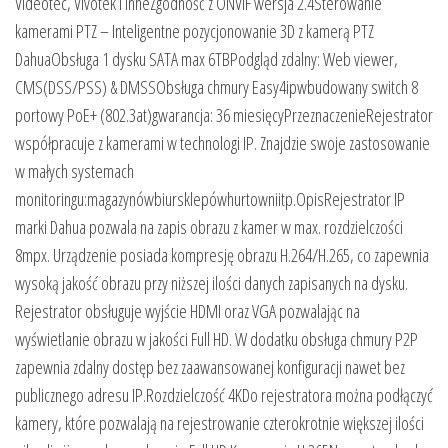
Videotec, Vivotek i inneZgodność z ONVIF wersja 2.4Sterowanie
kamerami PTZ – Inteligentne pozycjonowanie 3D z kamerą PTZ
DahuaObsługa 1 dysku SATA max 6TBPodgląd zdalny: Web viewer,
CMS(DSS/PSS) & DMSSObsługa chmury Easy4ipwbudowany switch 8
portowy PoE+ (802.3at)gwarancja: 36 miesięcyPrzeznaczenieRejestrator
współpracuje z kamerami w technologi IP. Znajdzie swoje zastosowanie
w małych systemach
monitoringu:magazynówbiursklepówhurtowniitp.OpisRejestrator IP
marki Dahua pozwala na zapis obrazu z kamer w max. rozdzielczości
8mpx. Urządzenie posiada kompresję obrazu H.264/H.265, co zapewnia
wysoką jakość obrazu przy niższej ilości danych zapisanych na dysku.
Rejestrator obsługuje wyjście HDMI oraz VGA pozwalając na
wyświetlanie obrazu w jakości Full HD. W dodatku obsługa chmury P2P
zapewnia zdalny dostęp bez zaawansowanej konfiguracji nawet bez
publicznego adresu IP.Rozdzielczość 4KDo rejestratora można podłączyć
kamery, które pozwalają na rejestrowanie czterokrotnie większej ilości