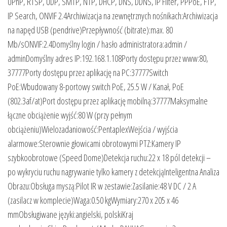
UPnP, RTSP, UDP, SMTP, NTP, DHCP, DNS, DDNS, IP Filter, PPPoE, FTP,
IP Search, ONVIF 2.4Archiwizacja na zewnętrznych nośnikach:Archiwizacja
na napęd USB (pendrive)Przepływność (bitrate):max. 80
Mb/sONVIF:2.4Domyślny login / hasło administratora:admin /
adminDomyślny adres IP:192.168.1.108Porty dostępu przez www:80,
37777Porty dostępu przez aplikację na PC:37777Switch
PoE:Wbudowany 8-portowy switch PoE, 25.5 W / Kanał, PoE
(802.3af/at)Port dostępu przez aplikację mobilną:37777Maksymalne
łączne obciążenie wyjść:80 W (przy pełnym
obciążeniu)Wielozadaniowość:PentaplexWejścia / wyjścia
alarmowe:Sterownie głowicami obrotowymi PTZ:Kamery IP
szybkoobrotowe (Speed Dome)Detekcja ruchu:22 x 18 pól detekcji –
po wykryciu ruchu nagrywanie tylko kamery z detekcjąInteligentna Analiza
Obrazu:Obsługa myszą:Pilot IR w zestawie:Zasilanie:48 V DC / 2 A
(zasilacz w komplecie)Waga:0.50 kgWymiary:270 x 205 x 46
mmObsługiwane języki:angielski, polskiKraj