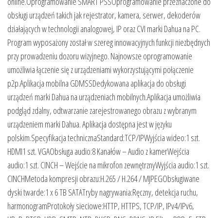
online.Oprogramowanie SMART PSSOprogramowanie przeznaczone do
obsługi urządzeń takich jak rejestrator, kamera, serwer, dekoderów
działających w technologii analogowej, IP oraz CVI marki Dahua na PC.
Program wyposażony został w szereg innowacyjnych funkcji niezbędnych
przy prowadzeniu dozoru wizyjnego. Najnowsze oprogramowanie
umożliwia łączenie się z urządzeniami wykorzystującymi połączenie
p2p.Aplikacja mobilna GDMSSDedykowana aplikacja do obsługi
urządzeń marki Dahua na urządzeniach mobilnych.Aplikacja umożliwia
podgląd zdalny, odtwarzanie zarejestrowanego obrazu z wybranym
urządzeniem marki Dahua. Aplikacja dostępna jest w języku
polskim.Specyfikacja technicznaStandard:TCP/IPWyjścia wideo:1 szt.
HDMI1 szt. VGAObsługa audio:8 Kanałów – Audio z kamerWejścia
audio:1 szt. CINCH – Wejście na mikrofon zewnętrznyWyjścia audio:1 szt.
CINCHMetoda kompresji obrazu:H.265 / H.264 / MJPEGObsługiwane
dyski twarde:1 x 6 TB SATATryby nagrywania:Ręczny, detekcja ruchu,
harmonogramProtokoły sieciowe:HTTP, HTTPS, TCP/IP, IPv4/IPv6,