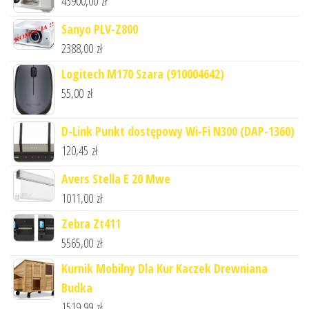
43900,00
zł
Sanyo PLV-Z800
2388,00
zł
Logitech M170 Szara (910004642)
55,00
zł
D-Link Punkt dostępowy Wi-Fi N300 (DAP-1360)
120,45
zł
Avers Stella E 20 Mwe
1011,00
zł
Zebra Zt411
5565,00
zł
Kurnik Mobilny Dla Kur Kaczek Drewniana
Budka
1519,99
zł