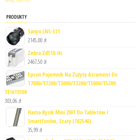
PRODUKTY
Sanyo LNS-S11
2145,00
zł
Zebra Zd510-Hc
2467,50
zł
Epson Pojemnik Na Zużyty Atrament Do
T7000/T7200/T3000/T3200/T5000/T5200
TEI619300
303,06
zł
Hama Rysik Mini 2W1 Do Tabletów I
Smartfonów, Szary (182546)
35,99
zł