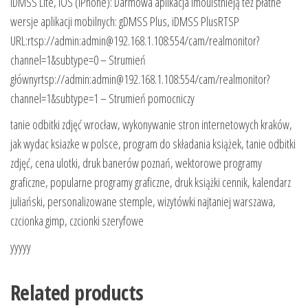
iDMSS Lite, iOS (iPhone): Darmowa aplikacja imouIstnieją też płatne
wersje aplikacji mobilnych: gDMSS Plus, iDMSS PlusRTSP
URL:rtsp://admin:admin@192.168.1.108:554/cam/realmonitor?
channel=1&subtype=0 – Strumień
głównyrtsp://admin:admin@192.168.1.108:554/cam/realmonitor?
channel=1&subtype=1 – Strumień pomocniczy
tanie odbitki zdjęć wrocław, wykonywanie stron internetowych kraków,
jak wydac ksiazke w polsce, program do składania książek, tanie odbitki
zdjęć, cena ulotki, druk banerów poznań, wektorowe programy
graficzne, popularne programy graficzne, druk książki cennik, kalendarz
juliański, personalizowane stemple, wizytówki najtaniej warszawa,
czcionka gimp, czcionki szeryfowe
yyyyy
Related products