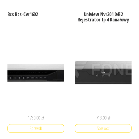
Bcs Bcs-Cvr1602
Uniview Nvr301 04E2
Rejestrator Ip 4 Kanałowy
1780,00
zł
713,00
zł
Sprawdź
Sprawdź