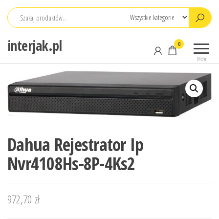
Przejdź
do
treści
interjak.pl
0
Menu
Dahua Rejestrator Ip
Nvr4108Hs-8P-4Ks2
972,70
zł