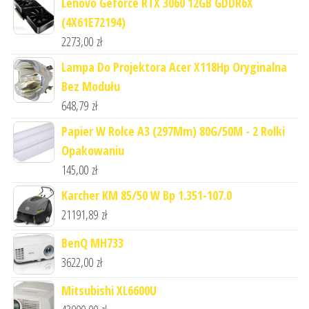
Lenovo Geforce RTX 3060 12GB GDDR6X
(4X61E72194)
2273,00
zł
Lampa Do Projektora Acer X118Hp Oryginalna
Bez Modułu
648,79
zł
Papier W Rolce A3 (297Mm) 80G/50M - 2 Rolki
Opakowaniu
145,00
zł
Karcher KM 85/50 W Bp 1.351-107.0
21191,89
zł
BenQ MH733
3622,00
zł
Mitsubishi XL6600U