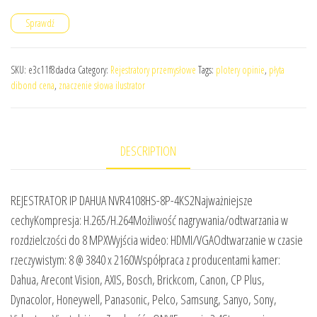
Sprawdź
SKU:
e3c11f8dadca
Category:
Rejestratory przemysłowe
Tags:
plotery opinie
,
płyta
dibond cena
,
znaczenie słowa ilustrator
DESCRIPTION
REJESTRATOR IP DAHUA NVR4108HS-8P-4KS2Najważniejsze
cechyKompresja: H.265/H.264Możliwość nagrywania/odtwarzania w
rozdzielczości do 8 MPXWyjścia wideo: HDMI/VGAOdtwarzanie w czasie
rzeczywistym: 8 @ 3840 x 2160Współpraca z producentami kamer:
Dahua, Arecont Vision, AXIS, Bosch, Brickcom, Canon, CP Plus,
Dynacolor, Honeywell, Panasonic, Pelco, Samsung, Sanyo, Sony,