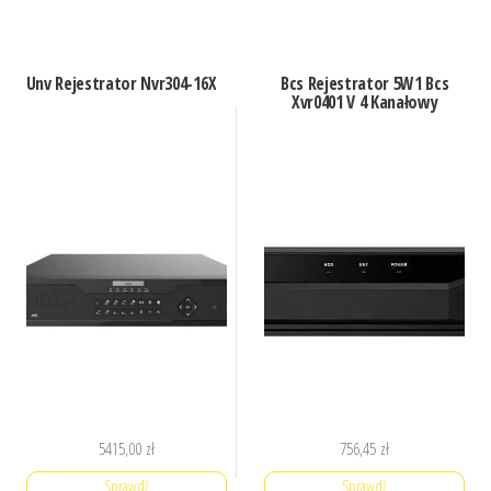
Unv Rejestrator Nvr304-16X
Bcs Rejestrator 5W1 Bcs
Xvr0401 V 4 Kanałowy
5415,00
zł
756,45
zł
Sprawdź
Sprawdź