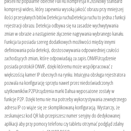
pikseli niż popularne obecnie Full HD.Kompresja H.265Nowy standard
kompresji wideo, który zapewnia wysoką jakość obrazu przy mniejszej
ilości przesyłanych bitów.Detekcja ruchuDetekcja ruchu to jedna z funkcji
rejestracji obrazu. Detekcja odbywa się na zasadzie wychwytywania
zmian w obrazie a nastąpienie złączenie nagrywania wybranego kanału.
Funkcja ta posiada szereg dodatkowych możliwości między innymi
definiowania pola detekcji, dostosowywania odpowiedniej czułości
zachodzących zmian, które odpowiadają za zapis.ONVIFUrządzenie
posiada protokół ONVIF, dzięki któremu może współpracować z
większością kamer IP obecnych na rynku. Intuicyjna obsługa rejestratora
pozwala na konfigurację sprzętu nawet przez niedoświadczonych
użytkowników.P2PUrządzenia marki Dahua wyposażone zostały w
funkcje P2P. Dzięki temu nie ma potrzeby wykorzystywania zewnętrznego
adresu IP co wiąże się ze skomplikowaną konfiguracją. Wystarczy, że
zeskanujesz kod QR lub przepiszesz numer seryjny do dedykowanej
aplikacji aby przy pomocy telefonu czy tabletu otrzymać podgląd zdalny