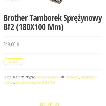
Brother Tamborek Sprężynowy
Bf2 (180X100 Mm)
849,00
zł
Sprawdź
SKU:
d3fb1f8f87fc
Category:
Akcesoria krawieckie
Tags:
cena baneru
,
kaligrafia litery
ozdobne
,
pieczątki żelowe
,
zlecę druk ulotek
DESCRIPTION