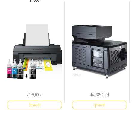
L1300
2129,00
zł
447285,00
zł
Sprawdź
Sprawdź