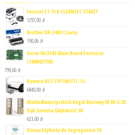
Festool CT 15 E CLEANTEC 574827
1297,00
zł
Brother DR-2400 Czarny
190,06
zł
Xerox Wc3345 Main Board Formater
(140N63798)
799,00
zł
Kamera BCS-TIP7401ITC-III
6840,00
zł
Mebledlawszystkich Regał Biurowy M 80 Ii 2D
Dąb Sonoma Głębokość 40
623,00
zł
Donau Etykiety do Segregatora 50