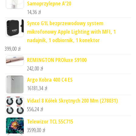
Samoprzylepne A'20
14,36
zł
Synco G1L bezprzewodowy system
mikrofonowy Apple Lighting with MFI, 1
nadajnik, 1 odbiornik, 1 konektor
399,00
zł
REMINGTON PROluxe S9100
242,00
zł
Argo Kobra 400 C4 ES
16181,34
zł
Vidaxl 8 Kółek Skrętnych 200 Mm (278031)
556,24
zł
Telewizor TCL 55C715
3599,00
zł