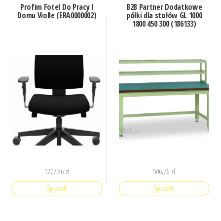
Profim Fotel Do Pracy I
B2B Partner Dodatkowe
Domu Violle (ERA0000002)
półki dla stołów GL 1000
1800 450 300 (186133)
1207,86
zł
506,76
zł
Sprawdź
Sprawdź