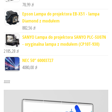
78,99
zł
Epson Lampa do projektora EB-X51 - lampa
Diamond z modułem
882,56
zł
SANYO Lampa do projektora SANYO PLC-SU07N
- oryginalna lampa z modułem (CP10T-930)
2185,28
zł
NEC 50" 60003727
4080,00
zł
zzzzz