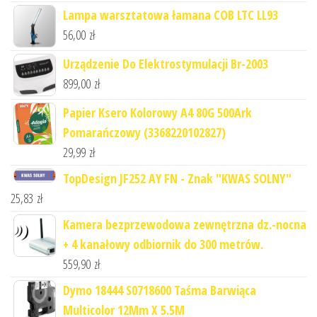
Lampa warsztatowa łamana COB LTC LL93
56,00
zł
Urządzenie Do Elektrostymulacji Br-2003
899,00
zł
Papier Ksero Kolorowy A4 80G 500Ark
Pomarańczowy (3368220102827)
29,99
zł
TopDesign JF252 AY FN - Znak "KWAS SOLNY"
25,83
zł
Kamera bezprzewodowa zewnętrzna dz.-nocna
+ 4 kanałowy odbiornik do 300 metrów.
559,90
zł
Dymo 18444 S0718600 Taśma Barwiąca
Multicolor 12Mm X 5.5M