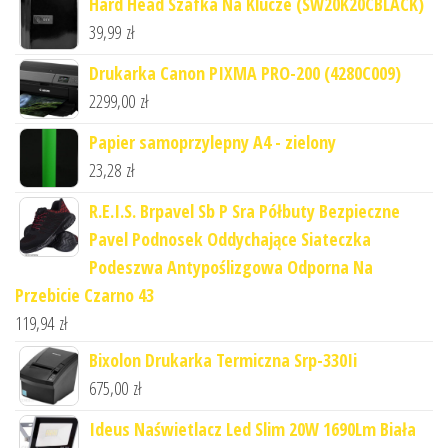
Hard Head Szafka Na Klucze (SW20K20CBLACK)
39,99
zł
Drukarka Canon PIXMA PRO-200 (4280C009)
2299,00
zł
Papier samoprzylepny A4 - zielony
23,28
zł
R.E.I.S. Brpavel Sb P Sra Półbuty Bezpieczne
Pavel Podnosek Oddychające Siateczka
Podeszwa Antypoślizgowa Odporna Na
Przebicie Czarno 43
119,94
zł
Bixolon Drukarka Termiczna Srp-330Ii
675,00
zł
Ideus Naświetlacz Led Slim 20W 1690Lm Biała