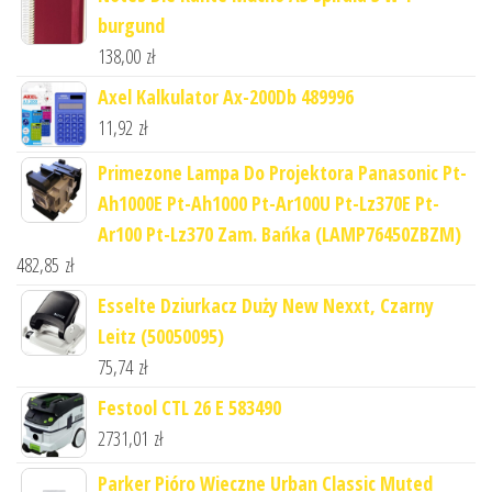
burgund
138,00
zł
Axel Kalkulator Ax-200Db 489996
11,92
zł
Primezone Lampa Do Projektora Panasonic Pt-
Ah1000E Pt-Ah1000 Pt-Ar100U Pt-Lz370E Pt-
Ar100 Pt-Lz370 Zam. Bańka (LAMP76450ZBZM)
482,85
zł
Esselte Dziurkacz Duży New Nexxt, Czarny
Leitz (50050095)
75,74
zł
Festool CTL 26 E 583490
2731,01
zł
Parker Pióro Wieczne Urban Classic Muted