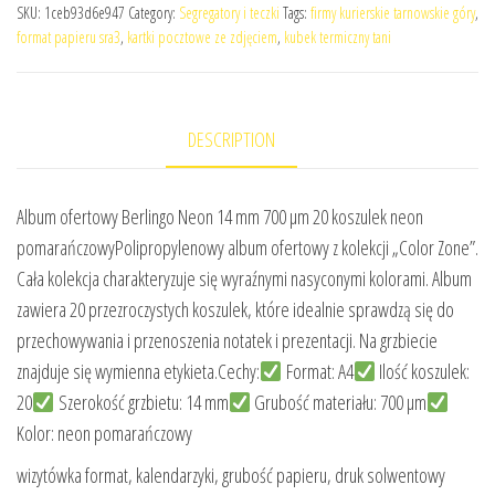
SKU:
1ceb93d6e947
Category:
Segregatory i teczki
Tags:
firmy kurierskie tarnowskie góry
,
format papieru sra3
,
kartki pocztowe ze zdjęciem
,
kubek termiczny tani
DESCRIPTION
Album ofertowy Berlingo Neon 14 mm 700 μm 20 koszulek neon
pomarańczowyPolipropylenowy album ofertowy z kolekcji „Color Zone”.
Cała kolekcja charakteryzuje się wyraźnymi nasyconymi kolorami. Album
zawiera 20 przezroczystych koszulek, które idealnie sprawdzą się do
przechowywania i przenoszenia notatek i prezentacji. Na grzbiecie
znajduje się wymienna etykieta.Cechy:
Format: A4
Ilość koszulek:
20
Szerokość grzbietu: 14 mm
Grubość materiału: 700 μm
Kolor: neon pomarańczowy
wizytówka format, kalendarzyki, grubość papieru, druk solwentowy