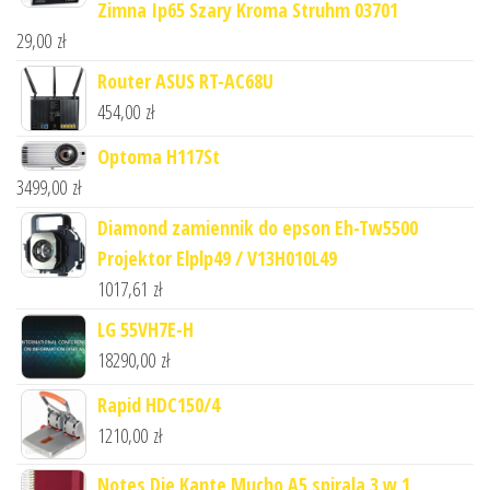
Zimna Ip65 Szary Kroma Struhm 03701
29,00
zł
Router ASUS RT-AC68U
454,00
zł
Optoma H117St
3499,00
zł
Diamond zamiennik do epson Eh-Tw5500
Projektor Elplp49 / V13H010L49
1017,61
zł
LG 55VH7E-H
18290,00
zł
Rapid HDC150/4
1210,00
zł
Notes Die Kante Mucho A5 spirala 3 w 1