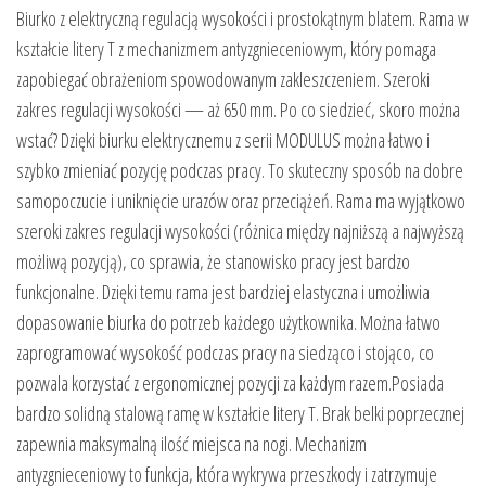
Biurko z elektryczną regulacją wysokości i prostokątnym blatem. Rama w
kształcie litery T z mechanizmem antyzgnieceniowym, który pomaga
zapobiegać obrażeniom spowodowanym zakleszczeniem. Szeroki
zakres regulacji wysokości — aż 650 mm. Po co siedzieć, skoro można
wstać? Dzięki biurku elektrycznemu z serii MODULUS można łatwo i
szybko zmieniać pozycję podczas pracy. To skuteczny sposób na dobre
samopoczucie i uniknięcie urazów oraz przeciążeń. Rama ma wyjątkowo
szeroki zakres regulacji wysokości (różnica między najniższą a najwyższą
możliwą pozycją), co sprawia, że stanowisko pracy jest bardzo
funkcjonalne. Dzięki temu rama jest bardziej elastyczna i umożliwia
dopasowanie biurka do potrzeb każdego użytkownika. Można łatwo
zaprogramować wysokość podczas pracy na siedząco i stojąco, co
pozwala korzystać z ergonomicznej pozycji za każdym razem.Posiada
bardzo solidną stalową ramę w kształcie litery T. Brak belki poprzecznej
zapewnia maksymalną ilość miejsca na nogi. Mechanizm
antyzgnieceniowy to funkcja, która wykrywa przeszkody i zatrzymuje