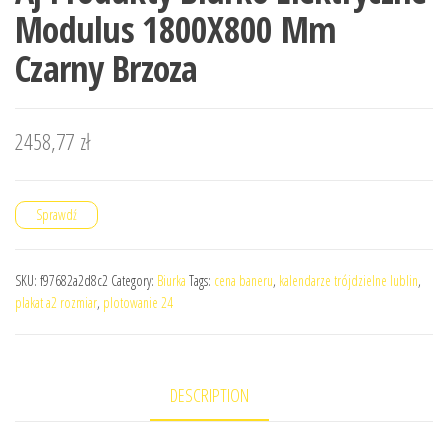
Modulus 1800X800 Mm
Czarny Brzoza
2458,77
zł
Sprawdź
SKU:
f97682a2d8c2
Category:
Biurka
Tags:
cena baneru
,
kalendarze trójdzielne lublin
,
plakat a2 rozmiar
,
plotowanie 24
DESCRIPTION