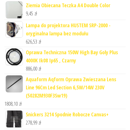
Ziemia Obiecana Teczka A4 Double Color
9,45
zł
Lampa do projektora HUSTEM SRP-2000 -
oryginalna lampa bez modułu
626,53
zł
Oprawa Techniczna 150W High Bay Goly Plus
4000K Ik08 Ip65 , Czarny
886,00
zł
Aquaform Aqform Oprawa Zwieszana Lens
Line 96Cm Led Section 6,5W/14W 230V
(50282M930F3Sw19)
1808,10
zł
Snickers 3214 Spodnie Robocze Canvas+
278,99
zł