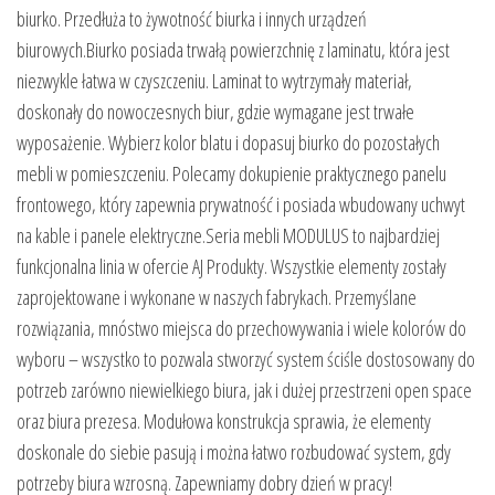
biurko. Przedłuża to żywotność biurka i innych urządzeń
biurowych.Biurko posiada trwałą powierzchnię z laminatu, która jest
niezwykle łatwa w czyszczeniu. Laminat to wytrzymały materiał,
doskonały do nowoczesnych biur, gdzie wymagane jest trwałe
wyposażenie. Wybierz kolor blatu i dopasuj biurko do pozostałych
mebli w pomieszczeniu. Polecamy dokupienie praktycznego panelu
frontowego, który zapewnia prywatność i posiada wbudowany uchwyt
na kable i panele elektryczne.Seria mebli MODULUS to najbardziej
funkcjonalna linia w ofercie AJ Produkty. Wszystkie elementy zostały
zaprojektowane i wykonane w naszych fabrykach. Przemyślane
rozwiązania, mnóstwo miejsca do przechowywania i wiele kolorów do
wyboru – wszystko to pozwala stworzyć system ściśle dostosowany do
potrzeb zarówno niewielkiego biura, jak i dużej przestrzeni open space
oraz biura prezesa. Modułowa konstrukcja sprawia, że elementy
doskonale do siebie pasują i można łatwo rozbudować system, gdy
potrzeby biura wzrosną. Zapewniamy dobry dzień w pracy!