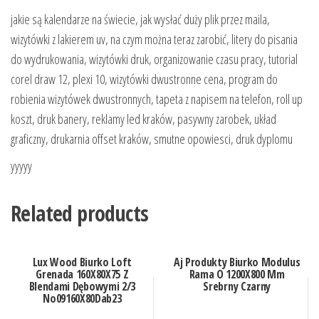
jakie są kalendarze na świecie, jak wysłać duży plik przez maila,
wizytówki z lakierem uv, na czym można teraz zarobić, litery do pisania
do wydrukowania, wizytówki druk, organizowanie czasu pracy, tutorial
corel draw 12, plexi 10, wizytówki dwustronne cena, program do
robienia wizytówek dwustronnych, tapeta z napisem na telefon, roll up
koszt, druk banery, reklamy led kraków, pasywny zarobek, układ
graficzny, drukarnia offset kraków, smutne opowiesci, druk dyplomu
yyyyy
Related products
Lux Wood Biurko Loft
Aj Produkty Biurko Modulus
Grenada 160X80X75 Z
Rama O 1200X800 Mm
Blendami Dębowymi 2/3
Srebrny Czarny
No09160X80Dab23