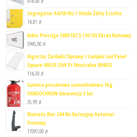
818,00
zł
Segregator A4/50 No.1 Vivida Żółty Esselte
14,81
zł
Adeo Prestige 300X187,5 (16:10) Ekran Ramowy
3945,00
zł
Aigostar Żarówki Oprawy I Lampki Led Panel
Square 60X30 25W Pt Neutralna 004032
114,30
zł
Gaśnica proszkowa samochodowa 1kg
OGNIOCHRON Gwarancja 5 lat
35,99
zł
Numatic Nuc 244 Nx Bateryjny Automat
Pionowy
17097,00
zł