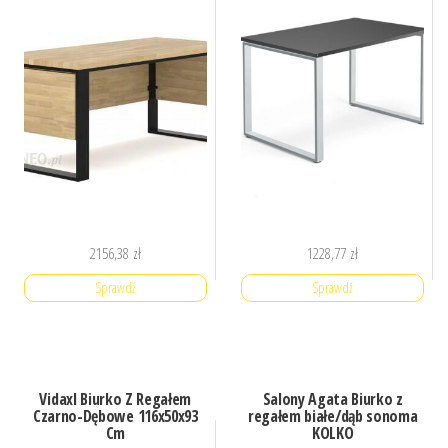
2156,38
zł
1228,77
zł
Sprawdź
Sprawdź
Vidaxl Biurko Z Regałem
Salony Agata Biurko z
Czarno-Dębowe 116x50x93
regałem białe/dąb sonoma
Cm
KOLKO