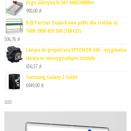
Argo Gilotyna Rc361 440X300Mm
900,00
zł
B2B Partner Dodatkowe półki dla stołów GL
1000 1800 450 300 (186133)
506,76
zł
Lampa do projektora EPSON EB-S05 - oryginalna
lampa w nieoryginalnym module
656,57
zł
Samsung Galaxy Z Fold4
6949,00
zł
zzzzz