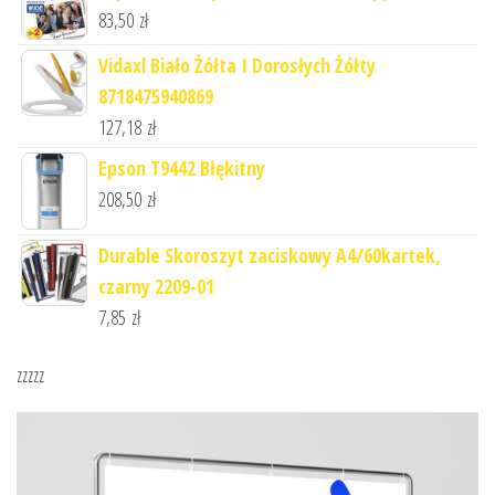
83,50
zł
Vidaxl Biało Żółta I Dorosłych Żółty
8718475940869
127,18
zł
Epson T9442 Błękitny
208,50
zł
Durable Skoroszyt zaciskowy A4/60kartek,
czarny 2209-01
7,85
zł
zzzzz