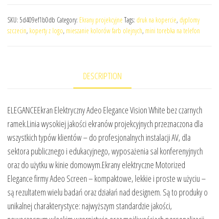
SKU:
5d409ef1b0db
Category:
Ekrany projekcyjne
Tags:
druk na kopercie
,
dyplomy
szczecin
,
koperty z logo
,
mieszanie kolorów farb olejnych
,
mini torebka na telefon
DESCRIPTION
ELEGANCEEkran Elektryczny Adeo Elegance Vision White bez czarnych
ramek.Linia wysokiej jakości ekranów projekcyjnych przeznaczona dla
wszystkich typów klientów – do profesjonalnych instalacji AV, dla
sektora publicznego i edukacyjnego, wyposażenia sal konferenyjnych
oraz do użytku w kinie domowym.Ekrany elektryczne Motorized
Elegance firmy Adeo Screen – kompaktowe, lekkie i proste w użyciu –
są rezultatem wielu badań oraz działań nad designem. Są to produky o
unikalnej charakterystyce: najwyższym standardzie jakości,