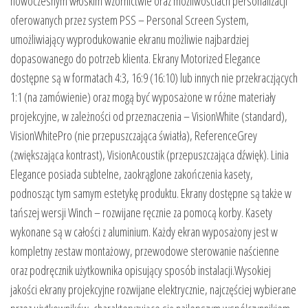
nowoczesnym włoskim wzornictwie oraz możliwościach personalizacji
oferowanych przez system PSS – Personal Screen System,
umożliwiający wyprodukowanie ekranu możliwie najbardziej
dopasowanego do potrzeb klienta. Ekrany Motorized Elegance
dostępne są w formatach 4:3, 16:9 (16:10) lub innych nie przekraczjących
1:1 (na zamówienie) oraz mogą być wyposażone w różne materiały
projekcyjne, w zależności od przeznaczenia – VisionWhite (standard),
VisionWhitePro (nie przepuszczająca światła), ReferenceGrey
(zwiększająca kontrast), VisionAcoustik (przepuszczająca dźwięk). Linia
Elegance posiada subtelne, zaokrąglone zakończenia kasety,
podnosząc tym samym estetykę produktu. Ekrany dostępne są także w
tańszej wersji Winch – rozwijane ręcznie za pomocą korby. Kasety
wykonane są w całości z aluminium. Każdy ekran wyposażony jest w
kompletny zestaw montażowy, przewodowe sterowanie naścienne
oraz podręcznik użytkownika opisujący sposób instalacji.Wysokiej
jakości ekrany projekcyjne rozwijane elektrycznie, najczęściej wybierane