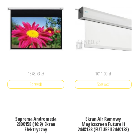
1848,73
zł
1011,00
zł
Sprawdź
Sprawdź
Suprema Andromeda
Ekran Alr Ramowy
280X158 (16:9) Ekran
Magicscreen Future Ii
Elektryczny
244X138 (FUTUREII244X138)