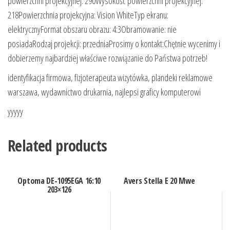
powierzchni projekcyjnej: 290Wysokość powierzchni projekcyjnej:
218Powierzchnia projekcyjna: Vision WhiteTyp ekranu:
elektrycznyFormat obszaru obrazu: 4:3Obramowanie: nie
posiadaRodzaj projekcji: przedniaProsimy o kontakt:Chętnie wycenimy i
dobierzemy najbardziej właściwe rozwiązanie do Państwa potrzeb!
identyfikacja firmowa, fizjoterapeuta wizytówka, plandeki reklamowe
warszawa, wydawnictwo drukarnia, najlepsi graficy komputerowi
yyyyy
Related products
Optoma DE-1095EGA 16:10
Avers Stella E 20 Mwe
203×126