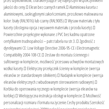
przez użytkowników, charakteryzujące się najlepszym współczynnikiem
jakości do ceny. Ekran bez czarnych ramek. Aluminiowa kaseta z
aluminiowymi, zaokrąglonymi zakończeniami, proszkowo malowana na
kolor: biały (RAL9016) lub czarny (RAL9005). Wysuw materiału z tyłu
kasety (dostępna opcja z wysuwem materiału z przodu kasety).
Powierzchnie projekcyjne wykonane z PVC bez kadmu opatrzone
certyfikatem trudnopalności – patrz tabela na str.3.. Zgodność z
dyrektywami CE: Low Voltage Directive 2006-95-CE i Electromagnetic
Compatibility 2004-108-CE. Zestaw do montażu ściennego i
sufitowego w komplecie, możliwość przesuwu uchwytów montażowych
wzdłuż kasety. Elektryczny przełącznik ścienny w komplecie (wersja
ekranów ze standardowym silnikiem). Nadajnik w komplecie (wersja
ekranów elektrycznych z wbudowanym sterowaniem radiowym).
Korbka do operowania ręcznego w komplecie (wersja ekranów na
korbkę). Wielojęzyczna instrukcja obsługi w komplecie. Możliwość
personalizacji rozmiaru i formatu na życzenie.Cechy produktu:Szerokość