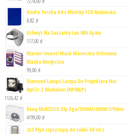
7274,00
zł
VauPe Teczka A4 z Miniclip FCK Niebieska
8,82
zł
Uchwyt Na Suszarkę Lux 48H Ayala
117,00
zł
Marion Inventi Mask Maseczka Ochronna
Maska Medyczna
99,00
zł
Diamond Lamps Lampa Do Projektora Nec
Np52+ Z Modułem (NP08LP)
1126,42
zł
Benq Mx825Sth Dlp Xga/3500Al/20000:1/Hdmi
4199,00
zł
2x3 Płyn czyszczący do tablic 50 ml z