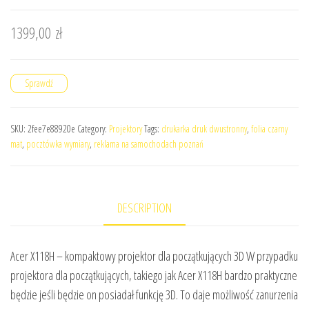
1399,00
zł
Sprawdź
SKU:
2fee7e88920e
Category:
Projektory
Tags:
drukarka druk dwustronny
,
folia czarny
mat
,
pocztówka wymiary
,
reklama na samochodach poznań
DESCRIPTION
Acer X118H – kompaktowy projektor dla początkujących 3D W przypadku
projektora dla początkujących, takiego jak Acer X118H bardzo praktyczne
będzie jeśli będzie on posiadał funkcję 3D. To daje możliwość zanurzenia