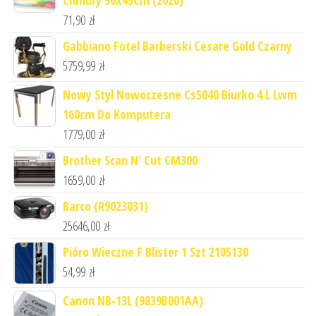
71,90
zł
Gabbiano Fotel Barberski Cesare Gold Czarny
5759,99
zł
Nowy Styl Nowoczesne Cs5040 Biurko 4 L Lwm
160cm Do Komputera
1779,00
zł
Brother Scan N' Cut CM300
1659,00
zł
Barco (R9023031)
25646,00
zł
Pióro Wieczne F Blister 1 Szt 2105130
54,99
zł
Canon NB-13L (9839B001AA)