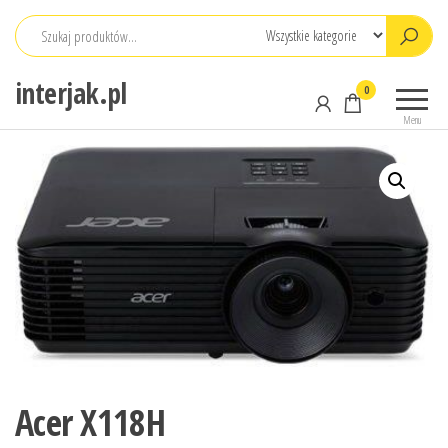
Przejdź
do
treści
interjak.pl
0
Menu
Acer X118H