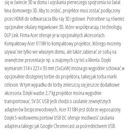
się w świecie 3D w domu i uzyskania pierwszego spojrzenia na świat
kina domowego 3D. Aby to zrobić, projektor musi zostać podłączony
przez HDMI do odtwarzacza Blu-ray 3D i gotowe. Potrzebne są również
opcjonalne okulary migawkowe 3D, które współpracują z technologią
DLP Link. Firma Acer oferuje je w opcjonalnych akcesoriach.
Kompaktowy Acer X118H to kompaktowy projektor, którego możemy
używać nie tylko we własnym domu, ale także zabierać ze sobą na
zewnętrzne prezentacje np. u znajomych czy też u klienta. Dzięki
wymiarom 314 x 223 x 93 mm (SxGxW) można go wygodnie schować w
opcjonalnie dostępnej torbie do projektora, takiej jak torba marki
celexon. W tym wypadku do torby zmieszczą się jeszcze dodatkowe
akcesoria. Dzięki wadze 2,7 kg projektor można wygodnie
transportować. 5V DC USB Jeśli chodzi o zasilanie zewnętrznych
adapterów bezprzewodowych, Acer X118H jest dobrze wyposażony.
Dzięki 5-woltowemu portowi USB DC oferuje możliwość zasilania
adaptera takiego jak Google Chromecast za pośrednictwem USB.