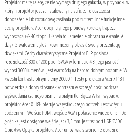
Projektor ma tę zaletę, że nie wymaga drugiego gniazda, w przypadku w
którym projektor jest zainstalowany na suficie. To oszczędza
doposażenie lub rozbudowę zasilania pod sufitem. Inne funkcje Inne
cechy projektora Acer obejmują jego pionową korekcję trapezu
wynoszącą +/- 40 stopni. Ułatwia to ustawienie obrazu na ekranie. A
dzięki 3-watowemu głośnikowi możemy okrasić swoją prezentację
dźwiękami. Cechy charakterystyczne Projektor DLP posiada
rozdzielczość 800 x 1200 pixeli SVGA w formacie 4:3. Jego jasność
wynosi 3600 lumenów i jest wartością na bardzo dobrym poziomie. W
kwestii kontrastu otrzymujemy 20000:1. Testy projektora Acer X118H
potwierdzają dobry stosunek kontrastu w szczególności podczas
wyświetlania czarnego pisma na białym tle. Złącza W tym wypadku
projektor Acer X118H oferuje wszystko, czego potrzebujesz w życiu
codziennym. Wejście HDMI, wejście VGA i połączenie wideo Cinch. Do
głośnika jest dostępne wejście jack 3,5 mm. Jest też port USB 5V DC.
Obiektyw Optyka projektora Acer umożliwia stworzenie obrazu o