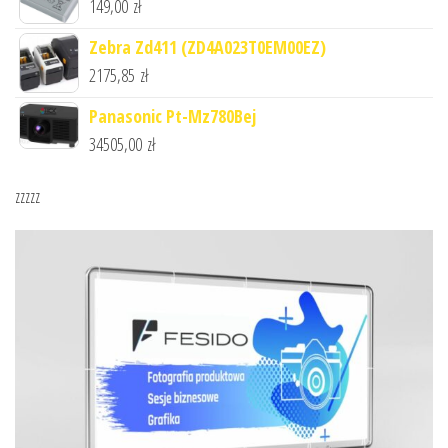
149,00
zł
Zebra Zd411 (ZD4A023T0EM00EZ)
2175,85
zł
Panasonic Pt-Mz780Bej
34505,00
zł
zzzzz