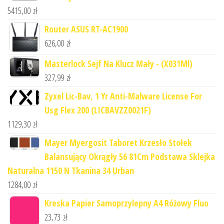
5415,00
zł
Router ASUS RT-AC1900
626,00
zł
Masterlock Sejf Na Klucz Mały - (X031Ml)
327,99
zł
Zyxel Lic-Bav, 1 Yr Anti-Malware License For
Usg Flex 200 (LICBAVZZ0021F)
1129,30
zł
Mayer Myergosit Taboret Krzesło Stołek
Balansujący Okrągły 56 81Cm Podstawa Sklejka
Naturalna 1150 N Tkanina 34 Urban
1284,00
zł
Kreska Papier Samoprzylepny A4 Różowy Fluo
23,73
zł