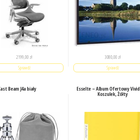
2199,00
zł
3080,00
zł
Sprawdź
Sprawdź
ast Beam J4a biały
Esselte – Album Ofertowy Vivid
Koszulek, Żółty