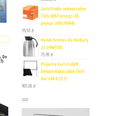
Leitz Pudło uniwersalne
Click 6057 przegr. A5
pomar. (60570044)
39,50
zł
Hendi Termos Do Herbaty
2 L (446720)
73,99
zł
, Do
7)
Projecta Fast-Fold®
Deluxe Adjustable Skirt
Bar 244 X (1:1)
907,00
zł
zzzzz