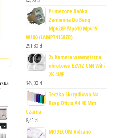
Primezone Bańka
Zamienna Do Benq
Mp620P Mp610 Mp615
W100 (LAMP74158ZB)
291,80
zł
2x Kamera wewnętrzna
obrotowa EZVIZ C6N WiFi
2K 4MP
349,00
zł
erska
y
Teczka Skrzydłowa Na
Rzep Oficio A4 40 Mm
Czarna
8,45
zł
MODECOM Volcano