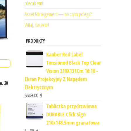
plecakiem!
Asset Management — na czym polega?
Witaj, świecie!
PRODUKTY
Kauber Red Label
Tensioned Black Top Clear
Vision 210X131Cm 16:10 -
Ekran Projekcyjny Z Napędem
a, 20
Elektrycznym
6649,00
zł
Tabliczka przydrzwiowa
DURABLE Click Sign
210x148,5mm granatowa
62,98
zł