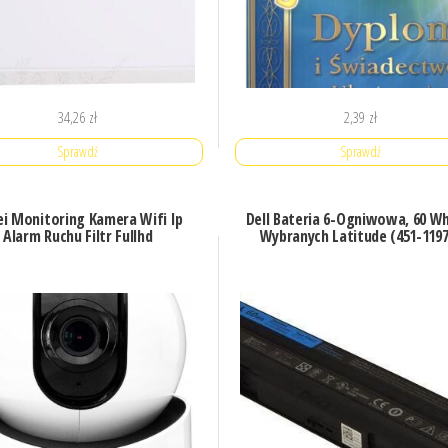
34,26
zł
2,39
zł
Sprawdź
Sprawdź
ei Monitoring Kamera Wifi Ip
Dell Bateria 6-Ogniwowa, 60 Wh
Alarm Ruchu Filtr Fullhd
Wybranych Latitude (451-1197