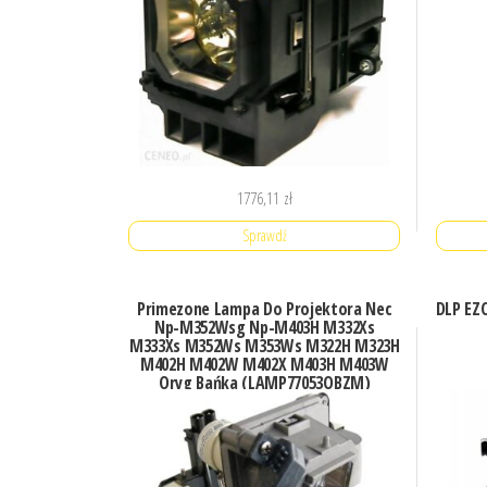
1776,11
zł
Sprawdź
Primezone Lampa Do Projektora Nec
DLP EZC
Np-M352Wsg Np-M403H M332Xs
M333Xs M352Ws M353Ws M322H M323H
M402H M402W M402X M403H M403W
Oryg Bańka (LAMP77053OBZM)