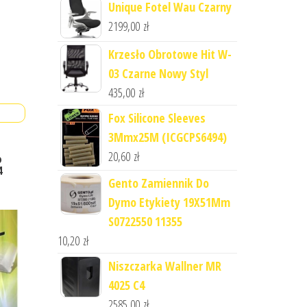
Unique Fotel Wau Czarny
2199,00
zł
Krzesło Obrotowe Hit W-
03 Czarne Nowy Styl
435,00
zł
Fox Silicone Sleeves
3Mmx25M (ICGCPS6494)
20,60
zł
o
4
Gento Zamiennik Do
Dymo Etykiety 19X51Mm
S0722550 11355
10,20
zł
Niszczarka Wallner MR
4025 C4
2585,00
zł