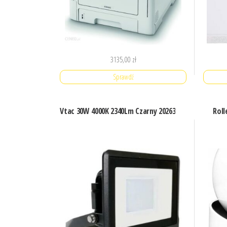
3135,00
zł
Sprawdź
Vtac 30W 4000K 2340Lm Czarny 20263
Roll