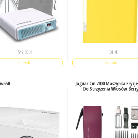
1549,00
zł
11,01
zł
Sprawdź
Sprawdź
Mw550
Jaguar Cm 2000 Maszynka Fryzj
Do Strzyżenia Włosów Berr