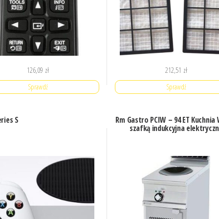
126,09
zł
212,51
zł
Sprawdź
Sprawdź
ries S
Rm Gastro PCIW – 94 ET Kuchnia
szafką indukcyjna elektrycz