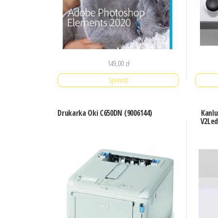
149,00
zł
Sprawdź
Drukarka Oki C650DN (9006144)
Kanl
V2Led