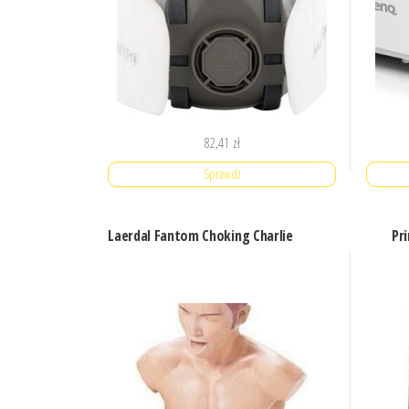
82,41
zł
Sprawdź
Laerdal Fantom Choking Charlie
Pr