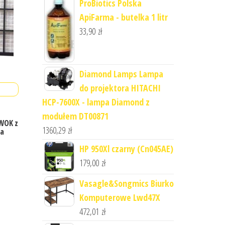
ProBiotics Polska
ApiFarma - butelka 1 litr
33,90
zł
Diamond Lamps Lampa
do projektora HITACHI
HCP-7600X - lampa Diamond z
modułem DT00871
 WOK z
1360,29
zł
na
HP 950Xl czarny (Cn045AE)
179,00
zł
Vasagle&Songmics Biurko
Komputerowe Lwd47X
472,01
zł