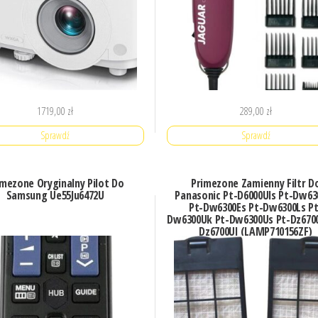
1719,00
zł
289,00
zł
Sprawdź
Sprawdź
imezone Oryginalny Pilot Do
Primezone Zamienny Filtr D
Samsung Ue55Ju6472U
Panasonic Pt-D6000Uls Pt-Dw63
Pt-Dw6300Es Pt-Dw6300Ls Pt
Dw6300Uk Pt-Dw6300Us Pt-Dz6700
Dz6700Ul (LAMP710156ZF)