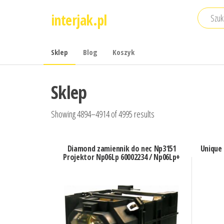
Przejdź
interjak.pl
do
treści
Sklep
Blog
Koszyk
Sklep
Showing 4894–4914 of 4995 results
Diamond zamiennik do nec Np3151
Unique
Projektor Np06Lp 60002234 / Np06Lp+