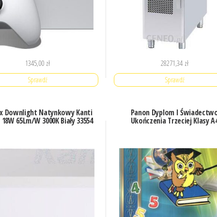
1345,00
zł
28271,34
zł
Sprawdź
Sprawdź
ux Downlight Natynkowy Kanti
Panon Dyplom I Świadectw
 18W 65Lm/W 3000K Biały 33554
Ukończenia Trzeciej Klasy A