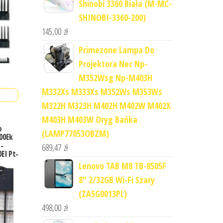
Shinobi 3360 Biała (M-MC-
SHINOBI-3360-200)
145,00
zł
Primezone Lampa Do
Projektora Nec Np-
M352Wsg Np-M403H
M332Xs M333Xs M352Ws M353Ws
M322H M323H M402H M402W M402X
M403H M403W Oryg Bańka
o
(LAMP77053OBZM)
00Ek
-
689,47
zł
El Pt-
Lenovo TAB M8 TB-8505F
8" 2/32GB Wi-Fi Szary
(ZA5G0013PL)
498,00
zł