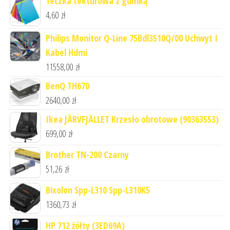
Teczka tekturowa z gumką
4,60
zł
Philips Monitor Q-Line 75Bdl3510Q/00 Uchwyt I
Kabel Hdmi
11558,00
zł
BenQ TH670
2640,00
zł
Ikea JÄRVFJÄLLET Krzesło obrotowe (90363553)
699,00
zł
Brother TN-200 Czarny
51,26
zł
Bixolon Spp-L310 Spp-L310K5
1360,73
zł
HP 712 żółty (3ED69A)