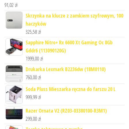
91,02
zł
Skrzynka na klucze z zamkiem szyfrowym, 100
haczyków
325,58
zł
Sapphire Nitro+ Rx 6600 Xt Gaming Oc 8Gb
Gddr6 (113090120G)
1999,00
zł
Drukarka Lexmark B2236dw (18M0110)
760,00
zł
Soda Pluss Mieszarka ręczna do farszu 20 L
999,99
zł
Razer Ornata V2 (RZ03-03380100-R3M1)
299,00
zł