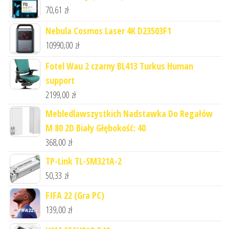
70,61
zł
Nebula Cosmos Laser 4K D23503F1
10990,00
zł
Fotel Wau 2 czarny BL413 Turkus Human
support
2199,00
zł
Mebledlawszystkich Nadstawka Do Regałów
M 80 2D Biały Głębokość: 40
368,00
zł
TP-Link TL-SM321A-2
50,33
zł
FIFA 22 (Gra PC)
139,00
zł