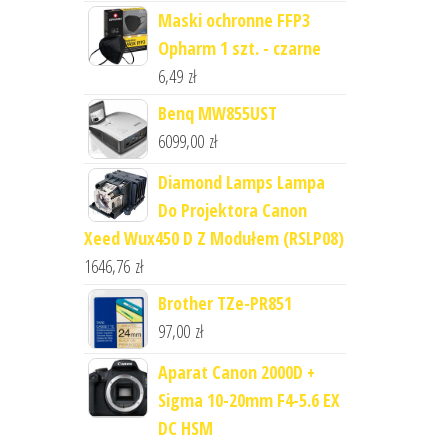
Maski ochronne FFP3
Opharm 1 szt. - czarne
6,49
zł
Benq MW855UST
6099,00
zł
Diamond Lamps Lampa
Do Projektora Canon
Xeed Wux450 D Z Modułem (RSLP08)
1646,76
zł
Brother TZe-PR851
97,00
zł
Aparat Canon 2000D +
Sigma 10-20mm F4-5.6 EX
DC HSM