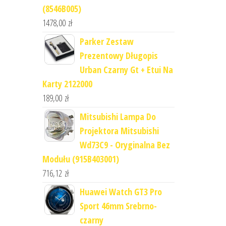
(8546B005)
1478,00
zł
Parker Zestaw
Prezentowy Długopis
Urban Czarny Gt + Etui Na
Karty 2122000
189,00
zł
Mitsubishi Lampa Do
Projektora Mitsubishi
Wd73C9 - Oryginalna Bez
Modułu (915B403001)
716,12
zł
Huawei Watch GT3 Pro
Sport 46mm Srebrno-
czarny