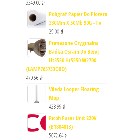
3349,00
zł
Poligraf Papier Do Plotera
330Mm X 50Mb 90G - Fv
29,00
zł
Primezone Oryginalna
Bańka Osram Do Benq
Ht3550 Ht5550 W2700
(LAMP765733OBO)
470,56
zł
Vileda Looper Floating
Mop
428,99
zł
Ricoh Fuser Unit 220V
(B1804013)
5072,64
zł