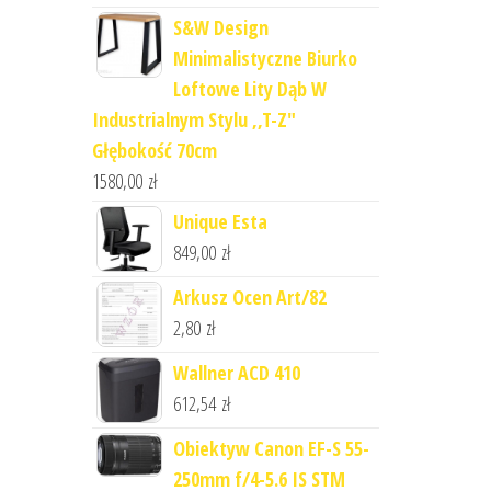
S&W Design
Minimalistyczne Biurko
Loftowe Lity Dąb W
Industrialnym Stylu ,,T-Z"
Głębokość 70cm
1580,00
zł
Unique Esta
849,00
zł
Arkusz Ocen Art/82
2,80
zł
Wallner ACD 410
612,54
zł
Obiektyw Canon EF-S 55-
250mm f/4-5.6 IS STM