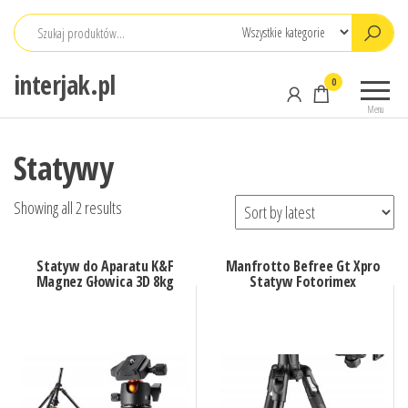
Przejdź
do
treści
interjak.pl
0
Menu
Statywy
Showing all 2 results
Statyw do Aparatu K&F
Manfrotto Befree Gt Xpro
Magnez Głowica 3D 8kg
Statyw Fotorimex