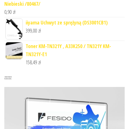
Niebieski /80467/
0,90
zł
iiyama Uchwyt ze sprężyną (DS3001CB1)
399,00
zł
Toner KM-TN321Y , A33K250 / TN321Y KM-
TN321Y-E1
158,49
zł
zzzzz