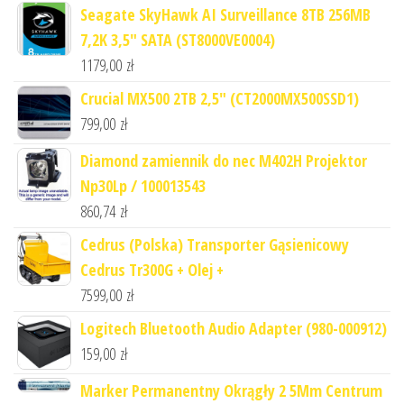
Seagate SkyHawk AI Surveillance 8TB 256MB
7,2K 3,5" SATA (ST8000VE0004)
1179,00
zł
Crucial MX500 2TB 2,5" (CT2000MX500SSD1)
799,00
zł
Diamond zamiennik do nec M402H Projektor
Np30Lp / 100013543
860,74
zł
Cedrus (Polska) Transporter Gąsienicowy
Cedrus Tr300G + Olej +
7599,00
zł
Logitech Bluetooth Audio Adapter (980-000912)
159,00
zł
Marker Permanentny Okrągły 2 5Mm Centrum