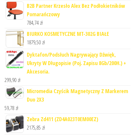
B2B Partner Krzesło Alex Bez Podłokietników
Pomarańczowy
784,74
zł
BIURKO KOSMETYCZNE MT-302G BIAŁE
1879,50
zł
Dyktafon/Podsłuch Nagrywający Dźwięk,
Ukryty W Długopisie (Poj. Zapisu 8Gb/200H.) +
Akcesoria.
299,90
zł
Micromedia Czyścik Magnetyczny Z Markerem
Duo 2X3
59,78
zł
Zebra Zd411 (ZD4A023T0EM00EZ)
2175,85
zł