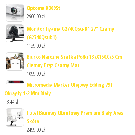
Optoma X309St
2900,00
zł
Monitor Iiyama G2740Qsu-B1 27" Czarny
(G2740Qsub1)
1139,00
zł
Biurko Narożne Szafka Półki 137X150X75 Cm
Ciemny Brąz Czarny Mat
1099,99
zł
Micromedia Marker Olejowy Edding 791
Okrągły 1-2 Mm Biały
18,44
zł
Fotel Biurowy Obrotowy Premium Biały Ares
Skóra
2499,00
zł