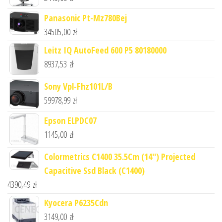
Panasonic Pt-Mz780Bej
34505,00
zł
Leitz IQ AutoFeed 600 P5 80180000
8937,53
zł
Sony Vpl-Fhz101L/B
59978,99
zł
Epson ELPDC07
1145,00
zł
Colormetrics C1400 35.5Cm (14'') Projected
Capacitive Ssd Black (C1400)
4390,49
zł
Kyocera P6235Cdn
3149,00
zł