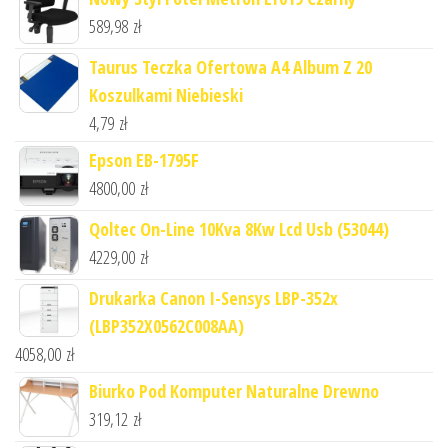
589,98
zł
Taurus Teczka Ofertowa A4 Album Z 20
Koszulkami Niebieski
4,79
zł
Epson EB-1795F
4800,00
zł
Qoltec On-Line 10Kva 8Kw Lcd Usb (53044)
4229,00
zł
Drukarka Canon I-Sensys LBP-352x
(LBP352X0562C008AA)
4058,00
zł
Biurko Pod Komputer Naturalne Drewno
319,12
zł