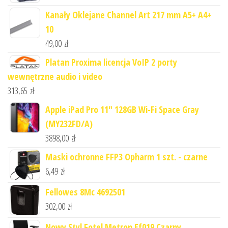
Kanały Oklejane Channel Art 217 mm A5+ A4+
10
49,00
zł
Platan Proxima licencja VoIP 2 porty
wewnętrzne audio i video
313,65
zł
Apple iPad Pro 11" 128GB Wi-Fi Space Gray
(MY232FD/A)
3898,00
zł
Maski ochronne FFP3 Opharm 1 szt. - czarne
6,49
zł
Fellowes 8Mc 4692501
302,00
zł
Nowy Styl Fotel Metron Ef019 Czarny