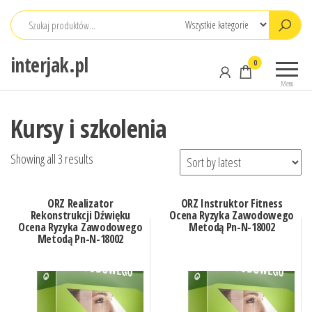
Przejdź
do
treści
interjak.pl
0
Menu
Kursy i szkolenia
Showing all 3 results
ORZ Realizator
ORZ Instruktor Fitness
Rekonstrukcji Dźwięku
Ocena Ryzyka Zawodowego
Ocena Ryzyka Zawodowego
Metodą Pn-N-18002
Metodą Pn-N-18002