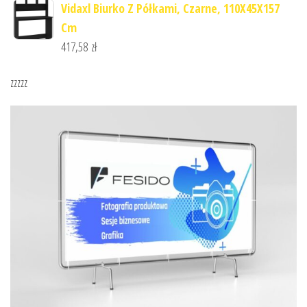
Vidaxl Biurko Z Półkami, Czarne, 110X45X157
Cm
417,58
zł
zzzzz