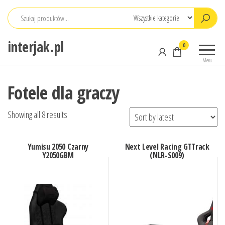
Przejdź
do
treści
interjak.pl
0
Menu
Fotele dla graczy
Showing all 8 results
Yumisu 2050 Czarny
Next Level Racing GTTrack
Y2050GBM
(NLR-S009)