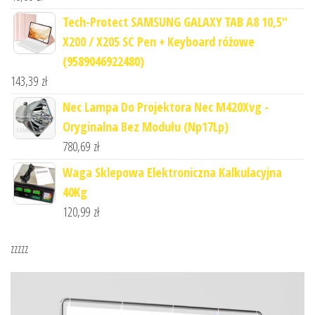
Tech-Protect SAMSUNG GALAXY TAB A8 10,5"
X200 / X205 SC Pen + Keyboard różowe
(9589046922480)
143,39
zł
Nec Lampa Do Projektora Nec M420Xvg -
Oryginalna Bez Modułu (Np17Lp)
780,69
zł
Waga Sklepowa Elektroniczna Kalkulacyjna
40Kg
120,99
zł
zzzzz