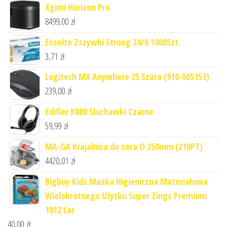
Xgimi Horizon Pro
8499,00
zł
Esselte Zszywki Strong 24/6 1000Szt.
3,71
zł
Logitech MX Anywhere 2S Szara (910-005153)
239,00
zł
Edifier K800 Słuchawki Czarne
59,99
zł
MA-GA Krajalnica do sera O 250mm (210PT)
4420,01
zł
Bigbuy Kids Maska Higieniczna Materiałowa
Wielokrotnego Użytku Super Zings Premium
1012 Lat
40,00
zł