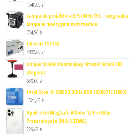
1540,00
zł
Lampa do projektora EPSON H715C - oryginalna
lampa w nieoryginalnym module
734,56
zł
InFocus INL148
4499,00
zł
Unique Stołek Balansujący Krzesło Sitool 303
Magenta
639,00
zł
Intel Core i5-12600 3,3GHz BOX (BX8071512600)
1321,45
zł
Apple etui MagSafe iPhone 12 Pro Max
Przezroczyste (MHLN3ZMA)
229,42
zł