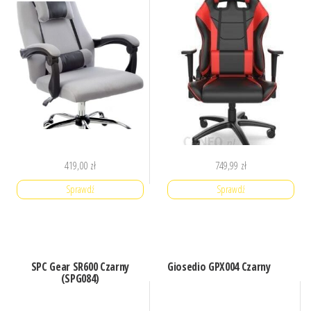
419,00
zł
749,99
zł
Sprawdź
Sprawdź
SPC Gear SR600 Czarny
Giosedio GPX004 Czarny
(SPG084)