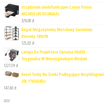
Urządzenie wielofunkcyjne Canon Pixma
MG3650 (0515C006AA)
329,00
zł
Regał Magazynowy Metalowy Garażowy
Biurowy 180x90
125,03
zł
Lampa Do Projektora Optoma Uhd38 -
Oryginalna W Nieoryginalnym Module
1227,59
zł
Rexel Torby Na Ścinki Podlegające Recyklingowi
20L 1765028Eu
147,60
zł
zzzzz