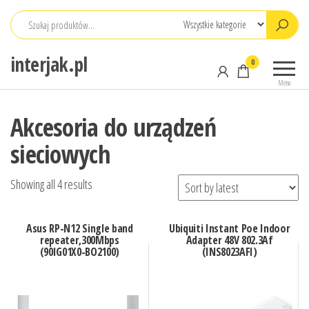
Przejdź
do
treści
interjak.pl
0
Menu
Akcesoria do urządzeń
sieciowych
Showing all 4 results
Asus RP-N12 Single band
Ubiquiti Instant Poe Indoor
repeater,300Mbps
Adapter 48V 802.3Af
(90IG01X0-BO2100)
(INS8023AFI)