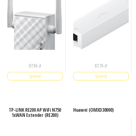
87,96
zł
87,76
zł
Sprawdź
Sprawdź
TP-LINK RE200 AP WiFi N750
Huawei (OMXD30000)
1xWAN Extender (RE200)