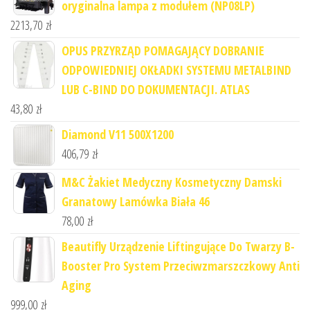
oryginalna lampa z modułem (NP08LP)
2213,70
zł
OPUS PRZYRZĄD POMAGAJĄCY DOBRANIE
ODPOWIEDNIEJ OKŁADKI SYSTEMU METALBIND
LUB C-BIND DO DOKUMENTACJI. ATLAS
43,80
zł
Diamond V11 500X1200
406,79
zł
M&C Żakiet Medyczny Kosmetyczny Damski
Granatowy Lamówka Biała 46
78,00
zł
Beautifly Urządzenie Liftingujące Do Twarzy B-
Booster Pro System Przeciwzmarszczkowy Anti
Aging
999,00
zł