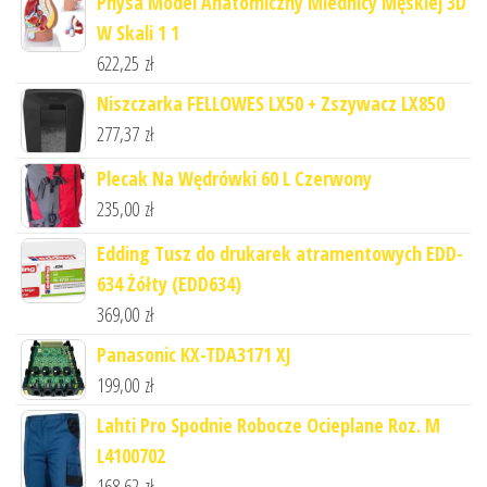
Physa Model Anatomiczny Miednicy Męskiej 3D
W Skali 1 1
622,25
zł
Niszczarka FELLOWES LX50 + Zszywacz LX850
277,37
zł
Plecak Na Wędrówki 60 L Czerwony
235,00
zł
Edding Tusz do drukarek atramentowych EDD-
634 Żółty (EDD634)
369,00
zł
Panasonic KX-TDA3171 XJ
199,00
zł
Lahti Pro Spodnie Robocze Ocieplane Roz. M
L4100702
168,62
zł