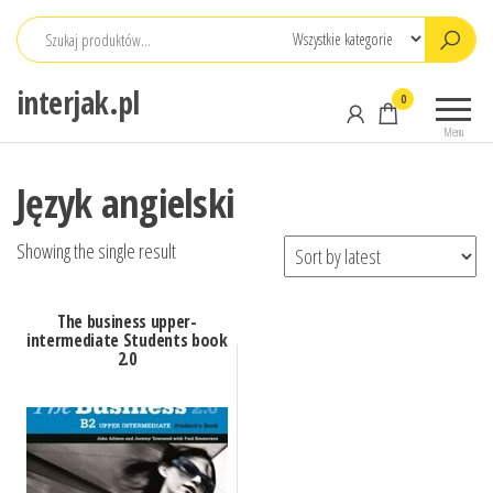
Przejdź
do
treści
interjak.pl
0
Menu
Język angielski
Showing the single result
The business upper-
intermediate Students book
2.0