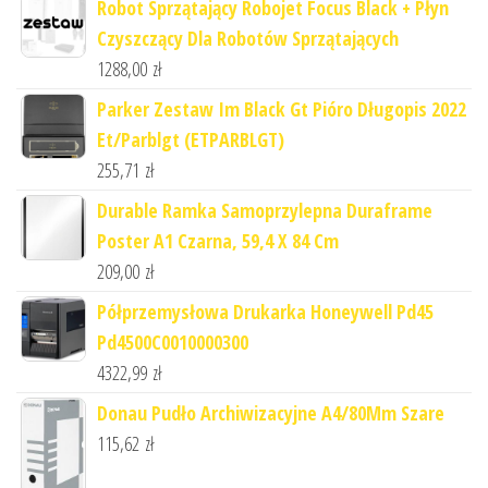
Robot Sprzątający Robojet Focus Black + Płyn
Czyszczący Dla Robotów Sprzątających
1288,00
zł
Parker Zestaw Im Black Gt Pióro Długopis 2022
Et/Parblgt (ETPARBLGT)
255,71
zł
Durable Ramka Samoprzylepna Duraframe
Poster A1 Czarna, 59,4 X 84 Cm
209,00
zł
Półprzemysłowa Drukarka Honeywell Pd45
Pd4500C0010000300
4322,99
zł
Donau Pudło Archiwizacyjne A4/80Mm Szare
115,62
zł