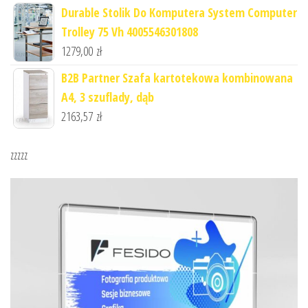
Durable Stolik Do Komputera System Computer
Trolley 75 Vh 4005546301808
1279,00
zł
B2B Partner Szafa kartotekowa kombinowana
A4, 3 szuflady, dąb
2163,57
zł
zzzzz