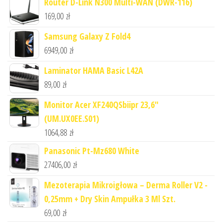
Router D-Link N300 Multi-WAN (DWR-116)
169,00
zł
Samsung Galaxy Z Fold4
6949,00
zł
Laminator HAMA Basic L42A
89,00
zł
Monitor Acer XF240QSbiipr 23,6"
(UM.UX0EE.S01)
1064,88
zł
Panasonic Pt-Mz680 White
27406,00
zł
Mezoterapia Mikroigłowa – Derma Roller V2 -
0,25mm + Dry Skin Ampułka 3 Ml Szt.
69,00
zł